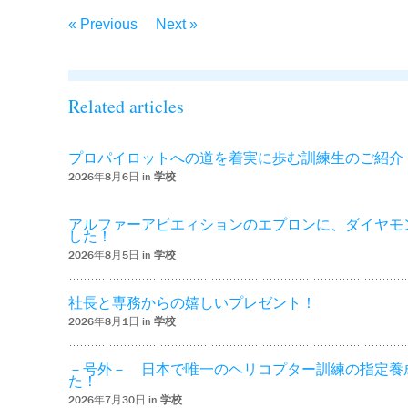
« Previous
Next »
Related articles
プロパイロットへの道を着実に歩む訓練生のご紹介
2026年8月6日 in
学校
アルファーアビエィションのエプロンに、ダイヤモ
した！
2026年8月5日 in
学校
社長と専務からの嬉しいプレゼント！
2026年8月1日 in
学校
－号外－ 日本で唯一のヘリコプター訓練の指定養
た！
2026年7月30日 in
学校