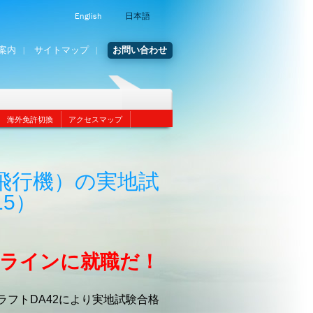
English
日本語
案内
サイトマップ
お問い合わせ
海外免許切換
アクセスマップ
飛行機）の実地試
15）
ラインに就職だ！
フトDA42により実地試験合格