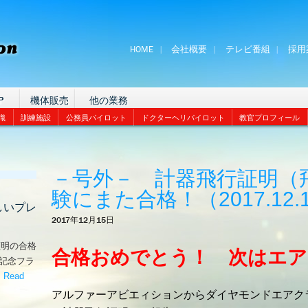
HOME
会社概要
テレビ番組
採用
P
機体販売
他の業務
識
訓練施設
公務員パイロット
ドクターヘリパイロット
教官プロフィール
－号外－ 計器飛行証明（
験にまた合格！（2017.12.
しいプレ
2017年12月15日
証明の合格
合格おめでとう！ 次はエア
な記念フラ
。
Read
嬉しいプレゼント！’
アルファーアビエィションからダイヤモンドエアクラ