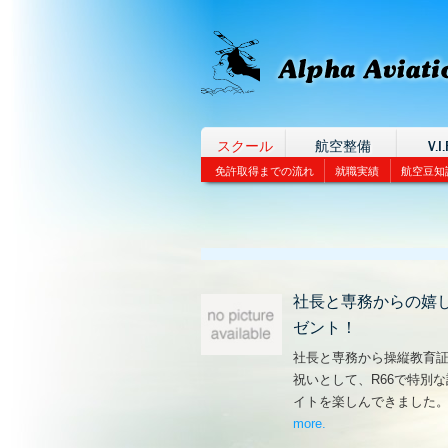
スクール
航空整備
V.I.
免許取得までの流れ
就職実績
航空豆知
社長と専務からの嬉
ゼント！
社長と専務から操縦教育
祝いとして、R66で特別
イトを楽しんできました
more
– ‘社長と専務からの
.