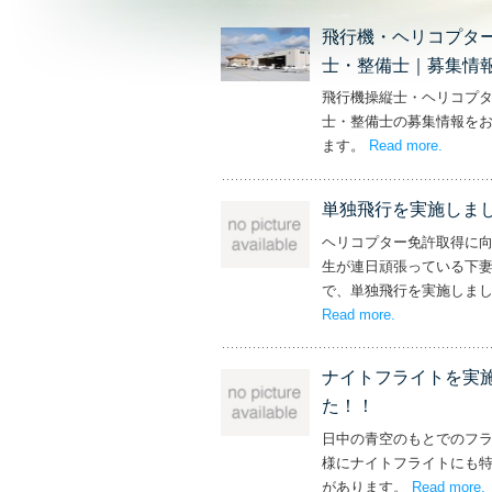
飛行機・ヘリコプタ
士・整備士｜募集情
飛行機操縦士・ヘリコプ
士・整備士の募集情報を
ます。
Read more
– ‘飛
.
単独飛行を実施しま
ヘリコプター免許取得に
生が連日頑張っている下
で、単独飛行を実施しま
Read more
– ‘単独飛行を
.
ナイトフライトを実
た！！
日中の青空のもとでのフ
様にナイトフライトにも
があります。
Read more
.