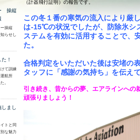
（計器飛行証明）の報告です。
ー 操縦
この冬１番の寒気の流入により厳
報
は-15℃の状況でしたが、防除氷
ター操縦
ステムを有効に活用することで、
お知らせし
行機・ヘリコプター 操縦士・整備士｜募集情報’
た。
した！
合格判定をいただいた後は安堵の
向けて訓練
タッフに「感謝の気持ち」を伝え
妻運航所
した。
引き続き、昔からの夢、エアラインへの
実施しました！’
頑張りましょう！
施しまし
ライトと同
特別な魅力
– ‘ナイトフライトを実施しました！！’