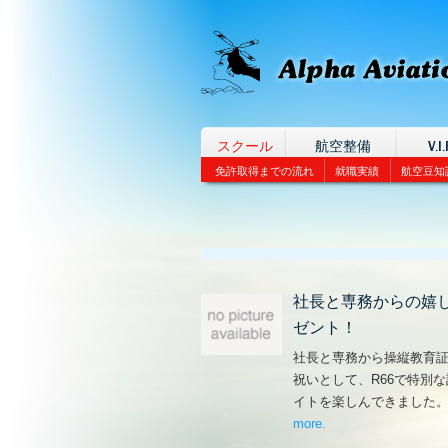
スクール
航空整備
V.I.
免許取得までの流れ
就職実績
航空豆知
社長と専務からの嬉
ゼント！
社長と専務から操縦教育
祝いとして、R66で特別
イトを楽しんできました
more
– ‘社長と専務からの
.