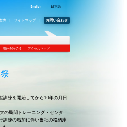
English
日本語
案内
サイトマップ
お問い合わせ
海外免許切換
アクセスマップ
鎮祭
縦訓練を開始してから10年の月日
最大の民間トレーニング・センタ
行訓練の増加に伴い当社の格納庫