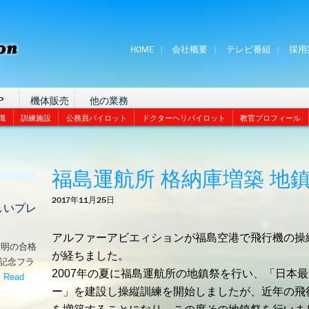
HOME
会社概要
テレビ番組
採用
P
機体販売
他の業務
識
訓練施設
公務員パイロット
ドクターヘリパイロット
教官プロフィール
福島運航所 格納庫増築 地
2017年11月25日
しいプレ
アルファーアビエィションが福島空港で飛行機の操
証明の合格
が経ちました。
な記念フラ
2007年の夏に福島運航所の地鎮祭を行い、「日本
。
Read
ー」を建設し操縦訓練を開始しましたが、近年の飛
嬉しいプレゼント！’