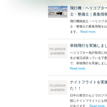
飛行機・ヘリコプタ
士・整備士｜募集情
飛行機操縦士・ヘリコプ
士・整備士の募集情報を
ます。
Read more
– ‘飛
.
単独飛行を実施しま
ヘリコプター免許取得に
生が連日頑張っている下
で、単独飛行を実施しま
Read more
– ‘単独飛行を
.
ナイトフライトを実
た！！
日中の青空のもとでのフ
様にナイトフライトにも
があります。
Read more
.