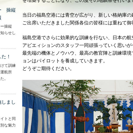
を増築することになり、この度その地鎮祭を行いま
ー 操縦
当日の福島空港には青空が広がり、新しい格納庫の
報
ご出席いただきました関係各位の皆様には重ねて御
ター操縦
お知らせし
福島空港でさらに効果的な訓練を行ない、日本の航
行機・ヘリコプター 操縦士・整備士｜募集情報’
アビエィションのスタッフ一同頑張っていく思いが
最先端の機体とノウハウ、最高の教官陣と訓練環境
した！
ョンはパイロットを養成していきます。
向けて訓練
どうぞご期待ください。
妻運航所
した。
実施しました！’
施しまし
ライトと同
特別な魅力
– ‘ナイトフライトを実施しました！！’