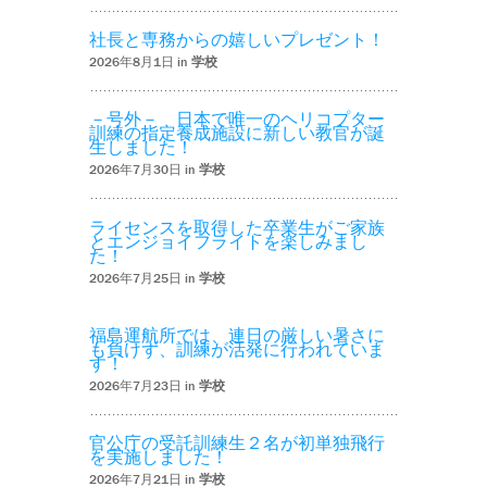
社長と専務からの嬉しいプレゼント！
2026年8月1日 in
学校
－号外－ 日本で唯一のヘリコプター
訓練の指定養成施設に新しい教官が誕
生しました！
2026年7月30日 in
学校
ライセンスを取得した卒業生がご家族
とエンジョイフライトを楽しみまし
た！
2026年7月25日 in
学校
福島運航所では、連日の厳しい暑さに
も負けず、訓練が活発に行われていま
す！
2026年7月23日 in
学校
官公庁の受託訓練生２名が初単独飛行
を実施しました！
2026年7月21日 in
学校