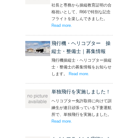
社長と専務から操縦教育証明の合
格祝いとして、R66で特別な記念
フライトを楽しんできました。
Read more
– ‘社長と専務からの嬉しいプレゼン
.
ト！’
飛行機・ヘリコプター 操
縦士・整備士｜募集情報
飛行機操縦士・ヘリコプター操縦
士・整備士の募集情報をお知らせ
します。
Read more
– ‘飛行機・ヘリコプター
.
操縦士・整備士｜募集情報’
単独飛行を実施しました！
ヘリコプター免許取得に向けて訓
練生が連日頑張っている下妻運航
所で、単独飛行を実施しました。
Read more
– ‘単独飛行を実施しました！’
.