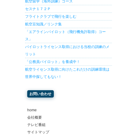
航空留学（海外訓練）コース
セスナ１７２Ｐ
フライトクラブで飛行を楽しむ
航空豆知識／リンク集
「エアラインパイロット（飛行機免許取得）コー
ス」
パイロットライセンス取得における当校の訓練のメ
リット
「公務員パイロット」を養成中！
航空ライセンス取得に向けたこれだけの訓練環境は
世界中探してもない！
お問い合わせ
home
会社概要
テレビ番組
サイトマップ