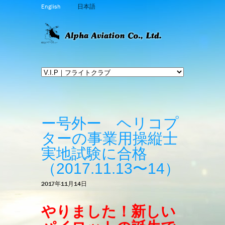
English
日本語
ー号外ー ヘリコプ
ターの事業用操縦士
実地試験に合格
（2017.11.13〜14）
2017年11月14日
やりました！新しい