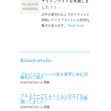
ナイトフライトを実施しま
した！！
日中の青空のもとでのフライトと
同様にナイトフライトにも特別な
魅力があります。
Read more
– ‘ナイトフライト
.
を実施しまし
た！！’
Related articles
プロパイロットへの道を着実に歩む訓
練生のご紹介
2026年8月6日 in
学校
アルファーアビエィションのエプロン
に、ダイヤモンド・エアクラフトが勢
揃いしました！
2026年8月5日 in
学校