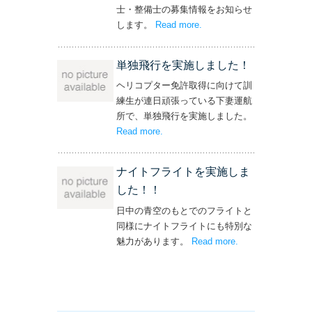
士・整備士の募集情報をお知らせ
します。
Read more
– ‘飛行機・ヘリコプター
.
操縦士・整備士｜募集情報’
単独飛行を実施しました！
ヘリコプター免許取得に向けて訓
練生が連日頑張っている下妻運航
所で、単独飛行を実施しました。
Read more
– ‘単独飛行を実施しました！’
.
ナイトフライトを実施しま
した！！
日中の青空のもとでのフライトと
同様にナイトフライトにも特別な
魅力があります。
Read more
– ‘ナイトフライト
.
を実施しまし
た！！’