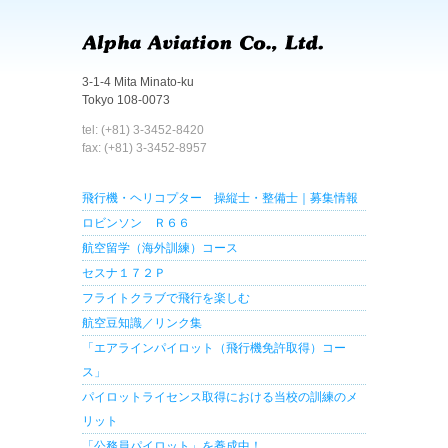
3-1-4 Mita Minato-ku
Tokyo 108-0073
tel: (+81) 3-3452-8420
fax: (+81) 3-3452-8957
飛行機・ヘリコプター 操縦士・整備士｜募集情報
ロビンソン Ｒ６６
航空留学（海外訓練）コース
セスナ１７２Ｐ
フライトクラブで飛行を楽しむ
航空豆知識／リンク集
「エアラインパイロット（飛行機免許取得）コー
ス」
パイロットライセンス取得における当校の訓練のメ
リット
「公務員パイロット」を養成中！