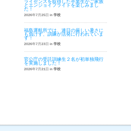
ライセンスを取得した卒業生がご家族
とエンジョイフライトを楽しみまし
た！
2026年7月25日 in
学校
福島運航所では、連日の厳しい暑さに
も負けず、訓練が活発に行われていま
す！
2026年7月23日 in
学校
官公庁の受託訓練生２名が初単独飛行
を実施しました！
2026年7月21日 in
学校