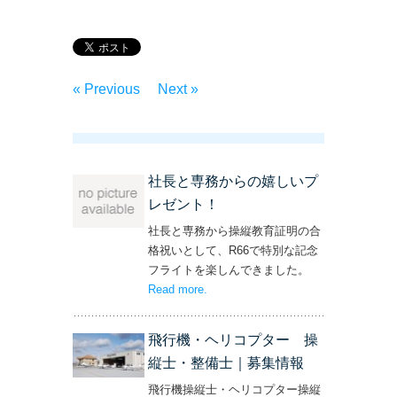
« Previous
Next »
社長と専務からの嬉しいプ
レゼント！
社長と専務から操縦教育証明の合
格祝いとして、R66で特別な記念
フライトを楽しんできました。
Read more
– ‘社長と専務からの嬉しいプレゼン
.
ト！’
飛行機・ヘリコプター 操
縦士・整備士｜募集情報
飛行機操縦士・ヘリコプター操縦