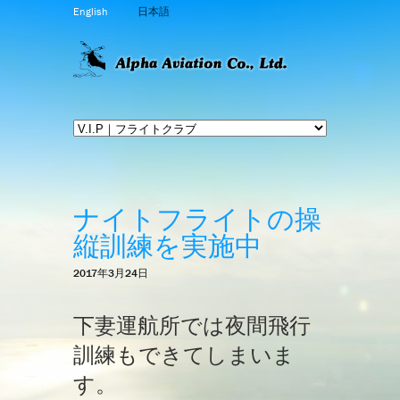
English
日本語
ナイトフライトの操
縦訓練を実施中
2017年3月24日
下妻運航所では夜間飛行
訓練もできてしまいま
す。