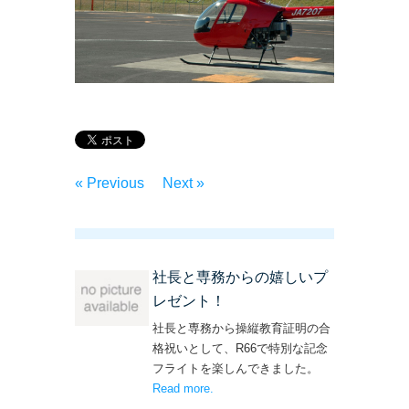
« Previous
Next »
社長と専務からの嬉しいプ
レゼント！
社長と専務から操縦教育証明の合
格祝いとして、R66で特別な記念
フライトを楽しんできました。
Read more
– ‘社長と専務からの嬉しいプレゼン
.
ト！’