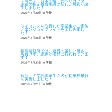
－号外－ 日本で唯一のヘリコプター
訓練の指定養成施設に新しい教官が誕
生しました！
2026年7月30日 in
学校
ライセンスを取得した卒業生がご家族
とエンジョイフライトを楽しみまし
た！
2026年7月25日 in
学校
福島運航所では、連日の厳しい暑さに
も負けず、訓練が活発に行われていま
す！
2026年7月23日 in
学校
官公庁の受託訓練生２名が初単独飛行
を実施しました！
2026年7月21日 in
学校