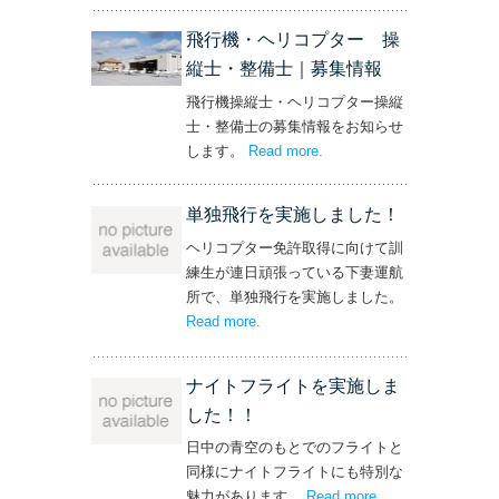
飛行機・ヘリコプター 操
縦士・整備士｜募集情報
飛行機操縦士・ヘリコプター操縦
士・整備士の募集情報をお知らせ
します。
Read more
– ‘飛行機・ヘリコプター
.
操縦士・整備士｜募集情報’
単独飛行を実施しました！
ヘリコプター免許取得に向けて訓
練生が連日頑張っている下妻運航
所で、単独飛行を実施しました。
Read more
– ‘単独飛行を実施しました！’
.
ナイトフライトを実施しま
した！！
日中の青空のもとでのフライトと
同様にナイトフライトにも特別な
魅力があります。
Read more
– ‘ナイトフライト
.