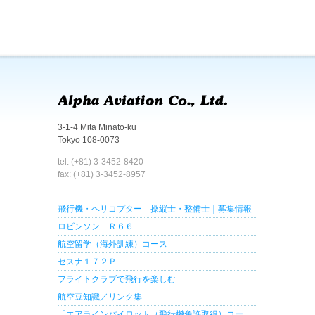
3-1-4 Mita Minato-ku
Tokyo 108-0073
tel: (+81) 3-3452-8420
fax: (+81) 3-3452-8957
飛行機・ヘリコプター 操縦士・整備士｜募集情報
ロビンソン Ｒ６６
航空留学（海外訓練）コース
セスナ１７２Ｐ
フライトクラブで飛行を楽しむ
航空豆知識／リンク集
「エアラインパイロット（飛行機免許取得）コー