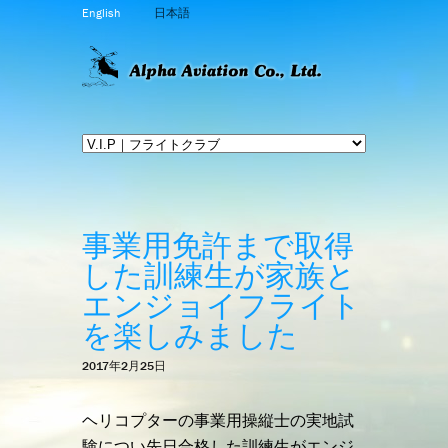
English
日本語
事業用免許まで取得
した訓練生が家族と
エンジョイフライト
を楽しみました
2017年2月25日
ヘリコプターの事業用操縦士の実地試
験につい先日合格した訓練生がエンジ