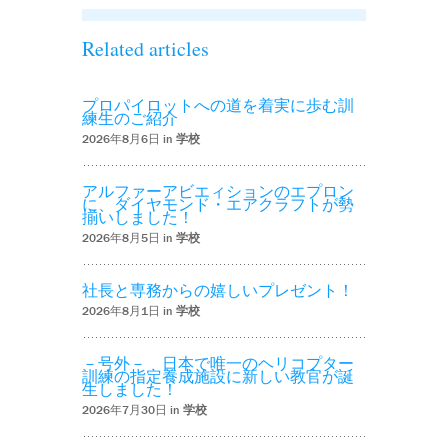
Related articles
プロパイロットへの道を着実に歩む訓
練生のご紹介
2026年8月6日 in
学校
アルファーアビエィションのエプロン
に、ダイヤモンド・エアクラフトが勢
揃いしました！
2026年8月5日 in
学校
社長と専務からの嬉しいプレゼント！
2026年8月1日 in
学校
－号外－ 日本で唯一のヘリコプター
訓練の指定養成施設に新しい教官が誕
生しました！
2026年7月30日 in
学校