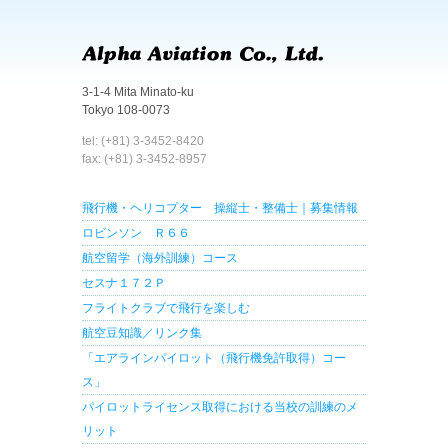
3-1-4 Mita Minato-ku
Tokyo 108-0073
tel: (+81) 3-3452-8420
fax: (+81) 3-3452-8957
飛行機・ヘリコプター 操縦士・整備士｜募集情報
ロビンソン Ｒ６６
航空留学（海外訓練）コース
セスナ１７２Ｐ
フライトクラブで飛行を楽しむ
航空豆知識／リンク集
「エアラインパイロット（飛行機免許取得）コー
ス」
パイロットライセンス取得における当校の訓練のメ
リット