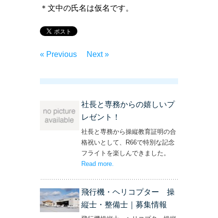
＊文中の氏名は仮名です。
« Previous
Next »
社長と専務からの嬉しいプ
レゼント！
社長と専務から操縦教育証明の合
格祝いとして、R66で特別な記念
フライトを楽しんできました。
Read more
– ‘社長と専務からの嬉しいプレゼン
.
ト！’
飛行機・ヘリコプター 操
縦士・整備士｜募集情報