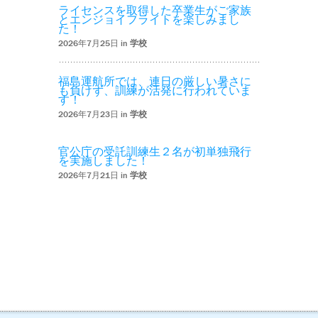
ライセンスを取得した卒業生がご家族
とエンジョイフライトを楽しみまし
た！
2026年7月25日 in
学校
福島運航所では、連日の厳しい暑さに
も負けず、訓練が活発に行われていま
す！
2026年7月23日 in
学校
官公庁の受託訓練生２名が初単独飛行
を実施しました！
2026年7月21日 in
学校