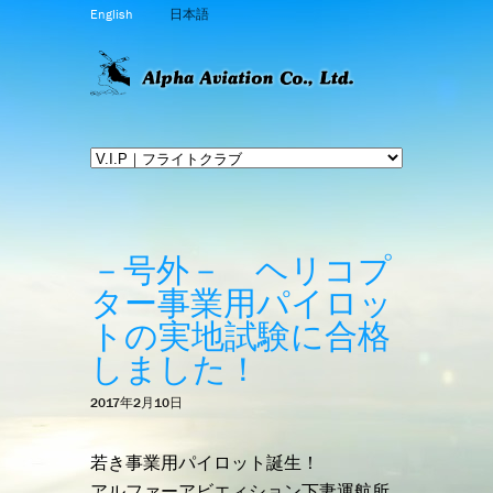
English
日本語
－号外－ ヘリコプ
ター事業用パイロッ
トの実地試験に合格
しました！
2017年2月10日
若き事業用パイロット誕生！
アルファーアビエィション下妻運航所