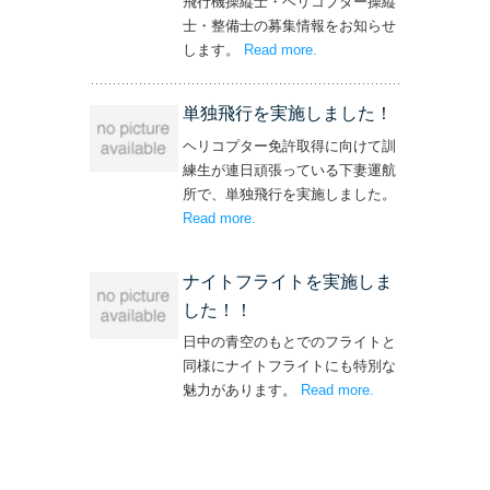
飛行機操縦士・ヘリコプター操縦
士・整備士の募集情報をお知らせ
します。
Read more
– ‘飛行機・ヘリコプター
.
操縦士・整備士｜募集情報’
単独飛行を実施しました！
ヘリコプター免許取得に向けて訓
練生が連日頑張っている下妻運航
所で、単独飛行を実施しました。
Read more
– ‘単独飛行を実施しました！’
.
ナイトフライトを実施しま
した！！
日中の青空のもとでのフライトと
同様にナイトフライトにも特別な
魅力があります。
Read more
– ‘ナイトフライト
.
を実施しまし
た！！’