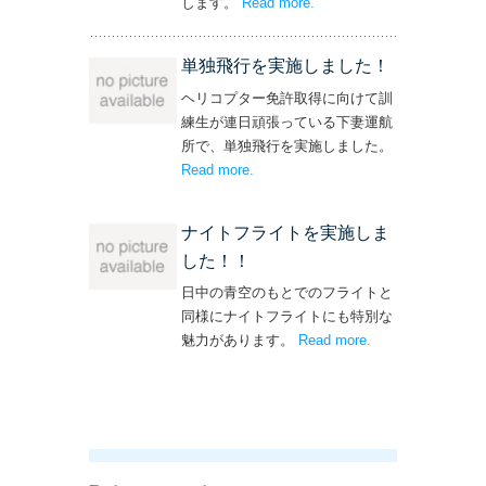
します。
Read more
– ‘飛行機・ヘリコプター
.
操縦士・整備士｜募集情報’
単独飛行を実施しました！
ヘリコプター免許取得に向けて訓
練生が連日頑張っている下妻運航
所で、単独飛行を実施しました。
Read more
– ‘単独飛行を実施しました！’
.
ナイトフライトを実施しま
した！！
日中の青空のもとでのフライトと
同様にナイトフライトにも特別な
魅力があります。
Read more
– ‘ナイトフライト
.
を実施しまし
た！！’