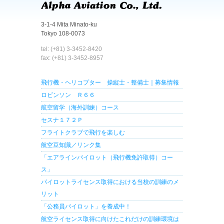
3-1-4 Mita Minato-ku
Tokyo 108-0073
tel: (+81) 3-3452-8420
fax: (+81) 3-3452-8957
飛行機・ヘリコプター 操縦士・整備士｜募集情報
ロビンソン Ｒ６６
航空留学（海外訓練）コース
セスナ１７２Ｐ
フライトクラブで飛行を楽しむ
航空豆知識／リンク集
「エアラインパイロット（飛行機免許取得）コー
ス」
パイロットライセンス取得における当校の訓練のメ
リット
「公務員パイロット」を養成中！
航空ライセンス取得に向けたこれだけの訓練環境は