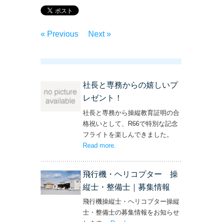
« Previous
Next »
社長と専務からの嬉しいプ
レゼント！
社長と専務から操縦教育証明の合
格祝いとして、R66で特別な記念
フライトを楽しんできました。
Read more
– ‘社長と専務からの嬉しいプレゼン
.
ト！’
飛行機・ヘリコプター 操
縦士・整備士｜募集情報
飛行機操縦士・ヘリコプター操縦
士・整備士の募集情報をお知らせ