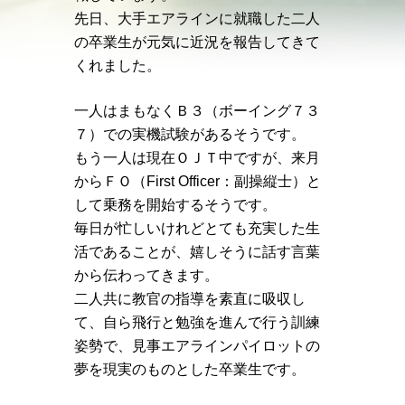
先日、大手エアラインに就職した二人
の卒業生が
元気に近況を報告してきて
くれました。
一人はまもなくＢ３（ボーイング７３
７）での実機試験があるそうです。
もう一人は現在ＯＪＴ中ですが、来月
からＦＯ（First Officer：副操縦士）と
して乗務を開始するそうです。
毎日が忙しいけれどとても充実した生
活であることが、嬉しそうに話す言葉
から伝わってきます。
二人共に教官の指導を素直に吸収し
て、自ら飛行と勉強を進んで行う訓練
姿勢で、見事エアラインパイロットの
夢を現実のものとした卒業生です。