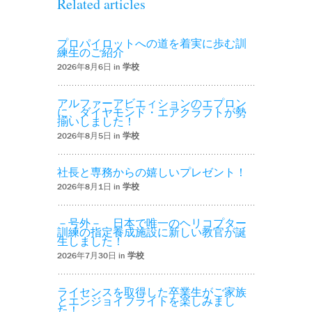
Related articles
プロパイロットへの道を着実に歩む訓
練生のご紹介
2026年8月6日 in
学校
アルファーアビエィションのエプロン
に、ダイヤモンド・エアクラフトが勢
揃いしました！
2026年8月5日 in
学校
社長と専務からの嬉しいプレゼント！
2026年8月1日 in
学校
－号外－ 日本で唯一のヘリコプター
訓練の指定養成施設に新しい教官が誕
生しました！
2026年7月30日 in
学校
ライセンスを取得した卒業生がご家族
とエンジョイフライトを楽しみまし
た！