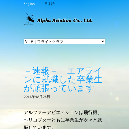
English
日本語
－速報－ エアライ
ンに就職した卒業生
が頑張っています
2016年12月23日
アルファーアビエィションは飛行機、
ヘリコプターともに卒業生が次々と就
職しています。