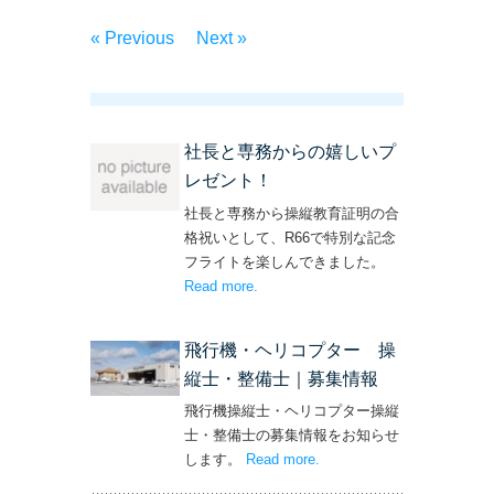
« Previous
Next »
社長と専務からの嬉しいプ
レゼント！
社長と専務から操縦教育証明の合
格祝いとして、R66で特別な記念
フライトを楽しんできました。
Read more
– ‘社長と専務からの嬉しいプレゼン
.
ト！’
飛行機・ヘリコプター 操
縦士・整備士｜募集情報
飛行機操縦士・ヘリコプター操縦
士・整備士の募集情報をお知らせ
します。
Read more
– ‘飛行機・ヘリコプター
.
操縦士・整備士｜募集情報’