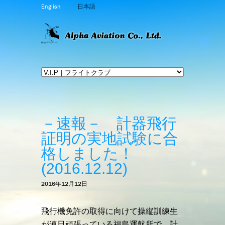
English
日本語
－速報－ 計器飛行
証明の実地試験に合
格しました！
(2016.12.12)
2016年12月12日
飛行機免許の取得に向けて操縦訓練生
が連日頑張っている福島運航所で、計