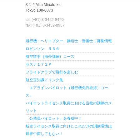
3-1-4 Mita Minato-ku
Tokyo 108-0073
tel: (+81) 3-3452-8420
fax: (+81) 3-3452-8957
飛行機・ヘリコプター 操縦士・整備士｜募集情報
ロビンソン Ｒ６６
航空留学（海外訓練）コース
セスナ１７２Ｐ
フライトクラブで飛行を楽しむ
航空豆知識／リンク集
「エアラインパイロット（飛行機免許取得）コー
ス」
パイロットライセンス取得における当校の訓練のメ
リット
「公務員パイロット」を養成中！
航空ライセンス取得に向けたこれだけの訓練環境は
世界中探してもない！