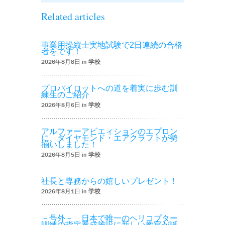
Related articles
事業用操縦士実地試験で2日連続の合格
者をです！
2026年8月8日 in
学校
プロパイロットへの道を着実に歩む訓
練生のご紹介
2026年8月6日 in
学校
アルファーアビエィションのエプロン
に、ダイヤモンド・エアクラフトが勢
揃いしました！
2026年8月5日 in
学校
社長と専務からの嬉しいプレゼント！
2026年8月1日 in
学校
－号外－ 日本で唯一のヘリコプター
訓練の指定養成施設に新しい教官が誕