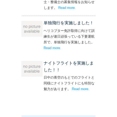
士・整備士の募集情報をお知らせ
します。
Read more
– ‘飛行機・ヘリコプター
.
操縦士・整備士｜募集情報’
単独飛行を実施しました！
ヘリコプター免許取得に向けて訓
練生が連日頑張っている下妻運航
所で、単独飛行を実施しました。
Read more
– ‘単独飛行を実施しました！’
.
ナイトフライトを実施しま
した！！
日中の青空のもとでのフライトと
同様にナイトフライトにも特別な
魅力があります。
Read more
– ‘ナイトフライト
.
を実施しまし
た！！’