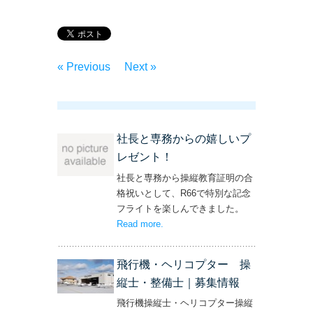
« Previous
Next »
社長と専務からの嬉しいプ
レゼント！
社長と専務から操縦教育証明の合
格祝いとして、R66で特別な記念
フライトを楽しんできました。
Read more
– ‘社長と専務からの嬉しいプレゼン
.
ト！’
飛行機・ヘリコプター 操
縦士・整備士｜募集情報
飛行機操縦士・ヘリコプター操縦