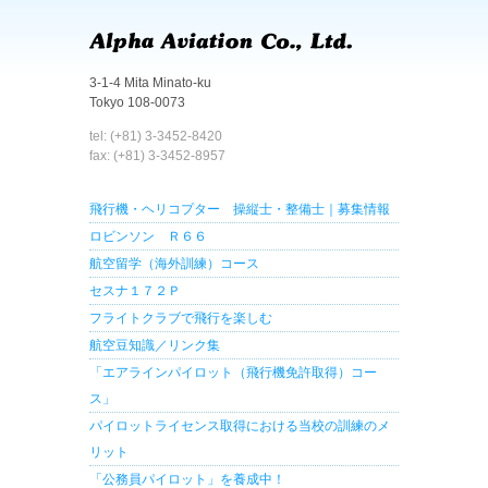
3-1-4 Mita Minato-ku
Tokyo 108-0073
tel: (+81) 3-3452-8420
fax: (+81) 3-3452-8957
飛行機・ヘリコプター 操縦士・整備士｜募集情報
ロビンソン Ｒ６６
航空留学（海外訓練）コース
セスナ１７２Ｐ
フライトクラブで飛行を楽しむ
航空豆知識／リンク集
「エアラインパイロット（飛行機免許取得）コー
ス」
パイロットライセンス取得における当校の訓練のメ
リット
「公務員パイロット」を養成中！