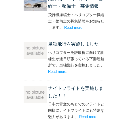
縦士・整備士｜募集情報
飛行機操縦士・ヘリコプター操縦
士・整備士の募集情報をお知らせ
します。
Read more
– ‘飛行機・ヘリコプター
.
操縦士・整備士｜募集情報’
単独飛行を実施しました！
ヘリコプター免許取得に向けて訓
練生が連日頑張っている下妻運航
所で、単独飛行を実施しました。
Read more
– ‘単独飛行を実施しました！’
.
ナイトフライトを実施しま
した！！
日中の青空のもとでのフライトと
同様にナイトフライトにも特別な
魅力があります。
Read more
– ‘ナイトフライト
.
を実施しまし