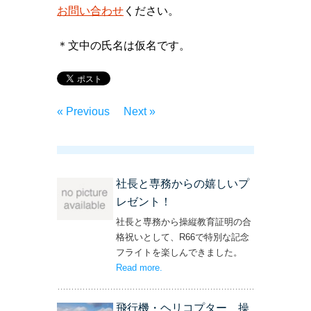
お問い合わせ
ください。
＊文中の氏名は仮名です。
« Previous
Next »
社長と専務からの嬉しいプ
レゼント！
社長と専務から操縦教育証明の合
格祝いとして、R66で特別な記念
フライトを楽しんできました。
Read more
– ‘社長と専務からの嬉しいプレゼン
.
ト！’
飛行機・ヘリコプター 操