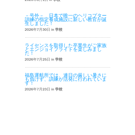
－号外－ 日本で唯一のヘリコプター
訓練の指定養成施設に新しい教官が誕
生しました！
2026年7月30日 in
学校
ライセンスを取得した卒業生がご家族
とエンジョイフライトを楽しみまし
た！
2026年7月25日 in
学校
福島運航所では、連日の厳しい暑さに
も負けず、訓練が活発に行われていま
す！
2026年7月23日 in
学校