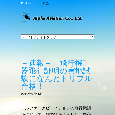
English
日本語
－速報－ 飛行機計
器飛行証明の実地試
験になんとトリプル
合格！
2016年9月15日
アルファーアビエィションの飛行機訓
練において、他では考えられない快挙