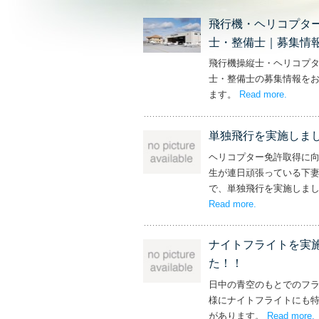
飛行機・ヘリコプタ
士・整備士｜募集情
飛行機操縦士・ヘリコプ
士・整備士の募集情報を
ます。
Read more
– ‘飛
.
単独飛行を実施しま
ヘリコプター免許取得に
生が連日頑張っている下
で、単独飛行を実施しま
Read more
– ‘単独飛行を
.
ナイトフライトを実
た！！
日中の青空のもとでのフ
様にナイトフライトにも
があります。
Read more
.