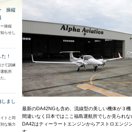
ー 操縦
報
ター操縦
お知らせし
行機・ヘリコプター 操縦士・整備士｜募集情報’
した！
向けて訓練
妻運航所
した。
実施しました！’
施しまし
最新のDA42NGも含め、流線型の美しい機体が３
間違いなく日本ではここ福島運航所でしか見られな
ライトと同
DA42はティーラートエンジンからアストロエンジ
特別な魅力
– ‘ナイトフライトを実施しました！！’
す。