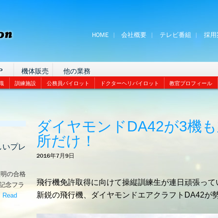
HOME
会社概要
テレビ番組
採用
P
機体販売
他の業務
識
訓練施設
公務員パイロット
ドクターヘリパイロット
教官プロフィール
ダイヤモンドDA42が3機
所だけ！
しいプレ
2016年7月9日
証明の合格
飛行機免許取得に向けて操縦訓練生が連日頑張って
な記念フラ
新鋭の飛行機、ダイヤモンドエアクラフトDA42が
。
Read
嬉しいプレゼント！’