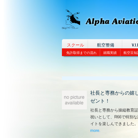
スクール
航空整備
V.I.
免許取得までの流れ
就職実績
航空豆知
社長と専務からの嬉
ゼント！
社長と専務から操縦教育
祝いとして、R66で特別
イトを楽しんできました
more
– ‘社長と専務からの
.