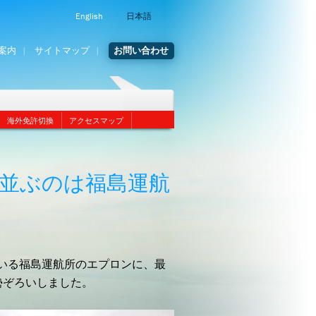
English
日本語
案内
サイトマップ
お問い合わせ
海外免許切換
アクセスマップ
も並ぶのは福島運航
いる福島運航所のエプロンに、最
勢ぞろいしました。