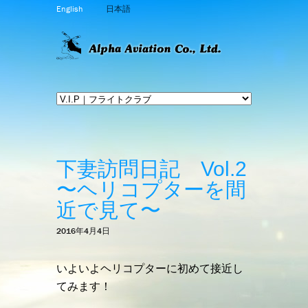
English
日本語
下妻訪問日記 Vol.2
〜ヘリコプターを間
近で見て〜
2016年4月4日
いよいよヘリコプターに初めて接近し
てみます！