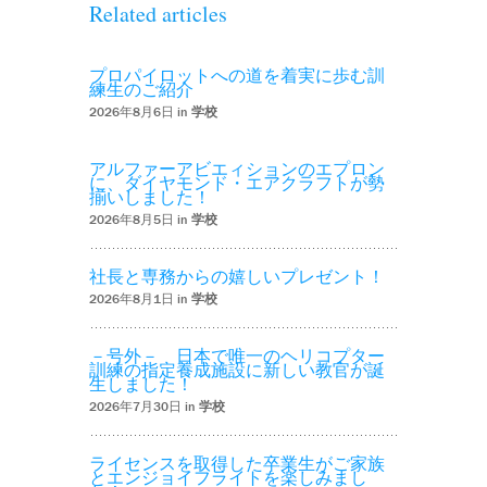
Related articles
プロパイロットへの道を着実に歩む訓
練生のご紹介
2026年8月6日 in
学校
アルファーアビエィションのエプロン
に、ダイヤモンド・エアクラフトが勢
揃いしました！
2026年8月5日 in
学校
社長と専務からの嬉しいプレゼント！
2026年8月1日 in
学校
－号外－ 日本で唯一のヘリコプター
訓練の指定養成施設に新しい教官が誕
生しました！
2026年7月30日 in
学校
ライセンスを取得した卒業生がご家族
とエンジョイフライトを楽しみまし