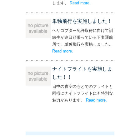
します。
Read more
– ‘飛行機・ヘリコプター
.
操縦士・整備士｜募集情報’
単独飛行を実施しました！
ヘリコプター免許取得に向けて訓
練生が連日頑張っている下妻運航
所で、単独飛行を実施しました。
Read more
– ‘単独飛行を実施しました！’
.
ナイトフライトを実施しま
した！！
日中の青空のもとでのフライトと
同様にナイトフライトにも特別な
魅力があります。
Read more
– ‘ナイトフライト
.
を実施しまし
た！！’