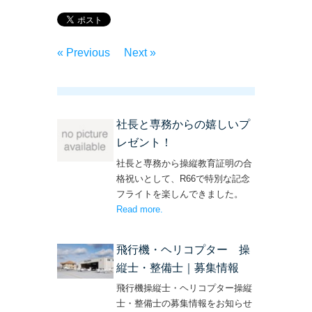
« Previous
Next »
社長と専務からの嬉しいプ
レゼント！
社長と専務から操縦教育証明の合
格祝いとして、R66で特別な記念
フライトを楽しんできました。
Read more
– ‘社長と専務からの嬉しいプレゼン
.
ト！’
飛行機・ヘリコプター 操
縦士・整備士｜募集情報
飛行機操縦士・ヘリコプター操縦
士・整備士の募集情報をお知らせ