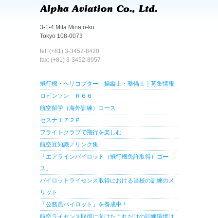
3-1-4 Mita Minato-ku
Tokyo 108-0073
tel: (+81) 3-3452-8420
fax: (+81) 3-3452-8957
飛行機・ヘリコプター 操縦士・整備士｜募集情報
ロビンソン Ｒ６６
航空留学（海外訓練）コース
セスナ１７２Ｐ
フライトクラブで飛行を楽しむ
航空豆知識／リンク集
「エアラインパイロット（飛行機免許取得）コー
ス」
パイロットライセンス取得における当校の訓練のメ
リット
「公務員パイロット」を養成中！
航空ライセンス取得に向けたこれだけの訓練環境は