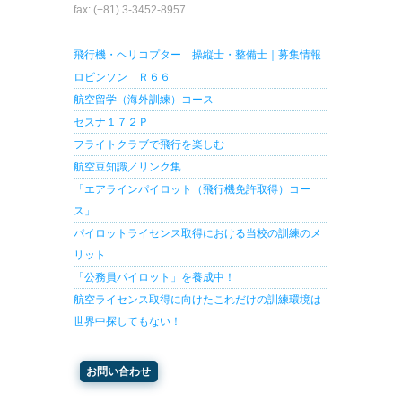
fax: (+81) 3-3452-8957
飛行機・ヘリコプター 操縦士・整備士｜募集情報
ロビンソン Ｒ６６
航空留学（海外訓練）コース
セスナ１７２Ｐ
フライトクラブで飛行を楽しむ
航空豆知識／リンク集
「エアラインパイロット（飛行機免許取得）コー
ス」
パイロットライセンス取得における当校の訓練のメ
リット
「公務員パイロット」を養成中！
航空ライセンス取得に向けたこれだけの訓練環境は
世界中探してもない！
お問い合わせ