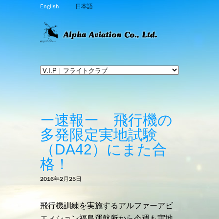
English
日本語
ー速報ー 飛行機の
多発限定実地試験
（DA42）にまた合
格！
2016年2月25日
飛行機訓練を実施するアルファーアビ
エィション福島運航所から今週も実地