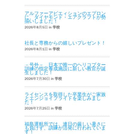
アルファーアビエィションのエプロン
に、ダイヤモンド・エアクラフトが勢
揃いしました！
2026年8月5日 in
学校
社長と専務からの嬉しいプレゼント！
2026年8月1日 in
学校
－号外－ 日本で唯一のヘリコプター
訓練の指定養成施設に新しい教官が誕
生しました！
2026年7月30日 in
学校
ライセンスを取得した卒業生がご家族
とエンジョイフライトを楽しみまし
た！
2026年7月25日 in
学校
福島運航所では、連日の厳しい暑さに
も負けず、訓練が活発に行われていま
す！