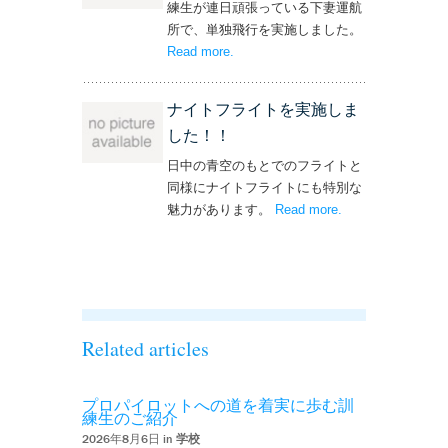
練生が連日頑張っている下妻運航
所で、単独飛行を実施しました。
Read more
– ‘単独飛行を実施しました！’
.
ナイトフライトを実施しま
した！！
日中の青空のもとでのフライトと
同様にナイトフライトにも特別な
魅力があります。
Read more
– ‘ナイトフライト
.
を実施しまし
た！！’
Related articles
プロパイロットへの道を着実に歩む訓
練生のご紹介
2026年8月6日 in
学校