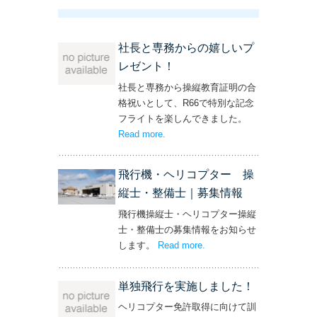
社長と専務からの嬉しいプ
レゼント！
社長と専務から操縦教育証明の合
格祝いとして、R66で特別な記念
フライトを楽しんできました。
Read more
– ‘社長と専務からの嬉しいプレゼン
.
ト！’
飛行機・ヘリコプター 操
縦士・整備士｜募集情報
飛行機操縦士・ヘリコプター操縦
士・整備士の募集情報をお知らせ
します。
Read more
– ‘飛行機・ヘリコプター
.
操縦士・整備士｜募集情報’
単独飛行を実施しました！
ヘリコプター免許取得に向けて訓