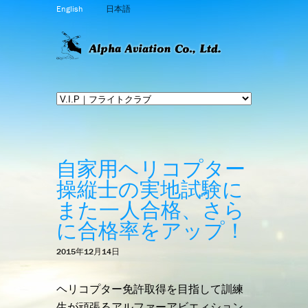
English
日本語
自家用ヘリコプター
操縦士の実地試験に
また一人合格、さら
に合格率をアップ！
2015年12月14日
ヘリコプター免許取得を目指して訓練
生が頑張るアルファーアビエィション