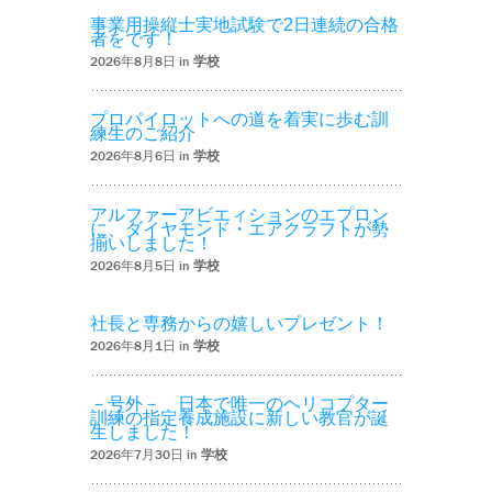
事業用操縦士実地試験で2日連続の合格
者をです！
2026年8月8日 in
学校
プロパイロットへの道を着実に歩む訓
練生のご紹介
2026年8月6日 in
学校
アルファーアビエィションのエプロン
に、ダイヤモンド・エアクラフトが勢
揃いしました！
2026年8月5日 in
学校
社長と専務からの嬉しいプレゼント！
2026年8月1日 in
学校
－号外－ 日本で唯一のヘリコプター
訓練の指定養成施設に新しい教官が誕
生しました！
2026年7月30日 in
学校