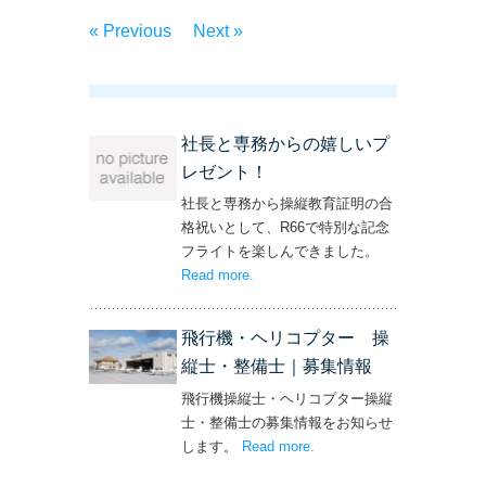
« Previous
Next »
社長と専務からの嬉しいプ
レゼント！
社長と専務から操縦教育証明の合
格祝いとして、R66で特別な記念
フライトを楽しんできました。
Read more
– ‘社長と専務からの嬉しいプレゼン
.
ト！’
飛行機・ヘリコプター 操
縦士・整備士｜募集情報
飛行機操縦士・ヘリコプター操縦
士・整備士の募集情報をお知らせ
します。
Read more
– ‘飛行機・ヘリコプター
.
操縦士・整備士｜募集情報’