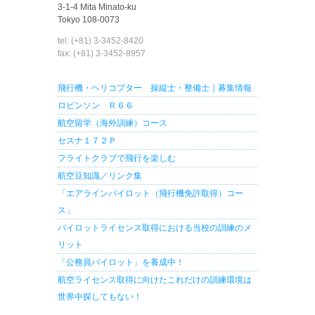
3-1-4 Mita Minato-ku
Tokyo 108-0073
tel: (+81) 3-3452-8420
fax: (+81) 3-3452-8957
飛行機・ヘリコプター 操縦士・整備士｜募集情報
ロビンソン Ｒ６６
航空留学（海外訓練）コース
セスナ１７２Ｐ
フライトクラブで飛行を楽しむ
航空豆知識／リンク集
「エアラインパイロット（飛行機免許取得）コー
ス」
パイロットライセンス取得における当校の訓練のメ
リット
「公務員パイロット」を養成中！
航空ライセンス取得に向けたこれだけの訓練環境は
世界中探してもない！