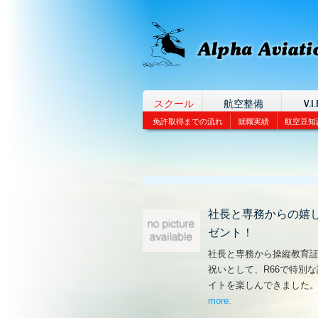
スクール
航空整備
V.I.
免許取得までの流れ
就職実績
航空豆知
社長と専務からの嬉
ゼント！
社長と専務から操縦教育
祝いとして、R66で特別
イトを楽しんできました
more
– ‘社長と専務からの
.