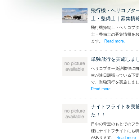
飛行機・ヘリコプタ
士・整備士｜募集情
飛行機操縦士・ヘリコプ
士・整備士の募集情報を
ます。
Read more
– ‘飛
.
単独飛行を実施しま
ヘリコプター免許取得に
生が連日頑張っている下
で、単独飛行を実施しま
Read more
– ‘単独飛行を
.
ナイトフライトを実
た！！
日中の青空のもとでのフ
様にナイトフライトにも
があります。
Read more
.