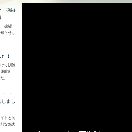
ー 操縦
報
ター操縦
お知らせし
行機・ヘリコプター 操縦士・整備士｜募集情報’
した！
向けて訓練
妻運航所
した。
実施しました！’
施しまし
ライトと同
特別な魅力
– ‘ナイトフライトを実施しました！！’