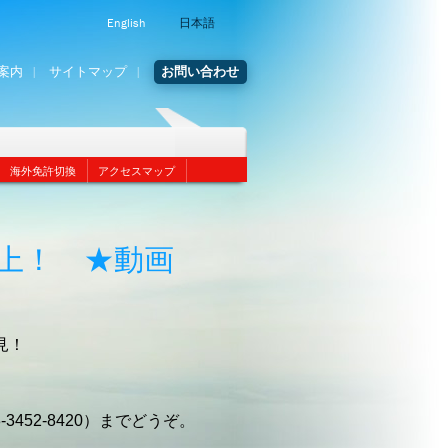
English
日本語
案内
サイトマップ
お問い合わせ
海外免許切換
アクセスマップ
上！ ★動画
見！
452-8420）までどうぞ。