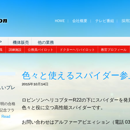
HOME
会社概要
テレビ番組
採用
P
機体販売
他の業務
識
訓練施設
公務員パイロット
ドクターヘリパイロット
教官プロフィール
色々と使えるスパイダー参
2015年10月14日
しいプレ
ロビンソンヘリコプターR22の下にスパイダーを発
証明の合格
色々と役に立つ高性能スパイダーです。
な記念フラ
。
Read
お問い合わせはアルファーアビエィション（電話 03-3
嬉しいプレゼント！’