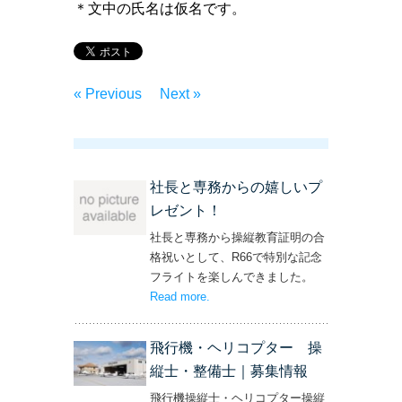
＊文中の氏名は仮名です。
« Previous
Next »
社長と専務からの嬉しいプ
レゼント！
社長と専務から操縦教育証明の合
格祝いとして、R66で特別な記念
フライトを楽しんできました。
Read more
– ‘社長と専務からの嬉しいプレゼン
.
ト！’
飛行機・ヘリコプター 操
縦士・整備士｜募集情報
飛行機操縦士・ヘリコプター操縦