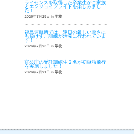
ライセンスを取得した卒業生がご家族
とエンジョイフライトを楽しみまし
た！
2026年7月25日 in
学校
福島運航所では、連日の厳しい暑さに
も負けず、訓練が活発に行われていま
す！
2026年7月23日 in
学校
官公庁の受託訓練生２名が初単独飛行
を実施しました！
2026年7月21日 in
学校