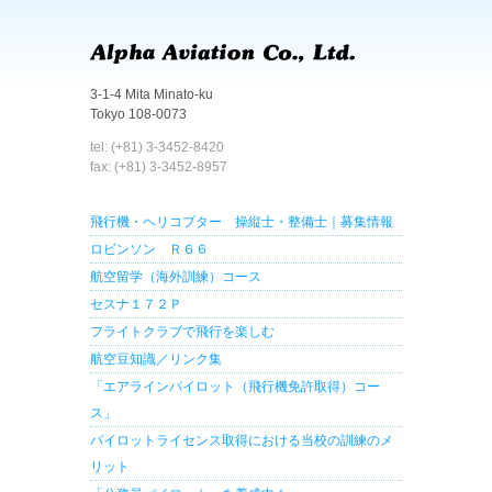
3-1-4 Mita Minato-ku
Tokyo 108-0073
tel: (+81) 3-3452-8420
fax: (+81) 3-3452-8957
飛行機・ヘリコプター 操縦士・整備士｜募集情報
ロビンソン Ｒ６６
航空留学（海外訓練）コース
セスナ１７２Ｐ
フライトクラブで飛行を楽しむ
航空豆知識／リンク集
「エアラインパイロット（飛行機免許取得）コー
ス」
パイロットライセンス取得における当校の訓練のメ
リット