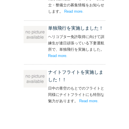
士・整備士の募集情報をお知らせ
します。
Read more
– ‘飛行機・ヘリコプター
.
操縦士・整備士｜募集情報’
単独飛行を実施しました！
ヘリコプター免許取得に向けて訓
練生が連日頑張っている下妻運航
所で、単独飛行を実施しました。
Read more
– ‘単独飛行を実施しました！’
.
ナイトフライトを実施しま
した！！
日中の青空のもとでのフライトと
同様にナイトフライトにも特別な
魅力があります。
Read more
– ‘ナイトフライト
.
を実施しまし
た！！’