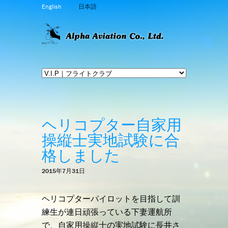
English
日本語
ヘリコプター自家用
操縦士実地試験に合
格しました
2015年7月31日
ヘリコプターパイロットを目指して訓
練生が連日頑張っている下妻運航所
で、自家用操縦士の実地試験に長井さ