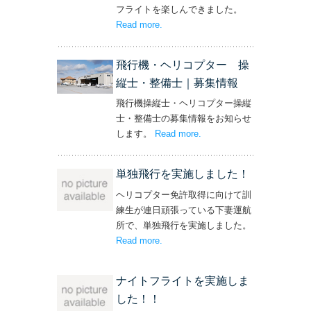
フライトを楽しんできました。
Read more
– ‘社長と専務からの嬉しいプレゼン
.
ト！’
飛行機・ヘリコプター 操
縦士・整備士｜募集情報
飛行機操縦士・ヘリコプター操縦
士・整備士の募集情報をお知らせ
します。
Read more
– ‘飛行機・ヘリコプター
.
操縦士・整備士｜募集情報’
単独飛行を実施しました！
ヘリコプター免許取得に向けて訓
練生が連日頑張っている下妻運航
所で、単独飛行を実施しました。
Read more
– ‘単独飛行を実施しました！’
.
ナイトフライトを実施しま
した！！