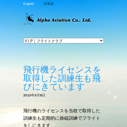
English
日本語
飛行機ライセンスを
取得した訓練生も飛
びにきています
2015年5月8日
飛行機のライセンスを当校で取得した
訓練生も定期的に操縦訓練でフライト
をしにきます。