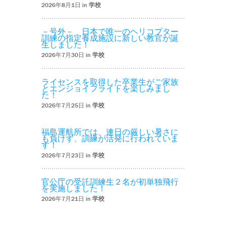
2026年8月1日 in
学校
－号外－ 日本で唯一のヘリコプター
訓練の指定養成施設に新しい教官が誕
生しました！
2026年7月30日 in
学校
ライセンスを取得した卒業生がご家族
とエンジョイフライトを楽しみまし
た！
2026年7月25日 in
学校
福島運航所では、連日の厳しい暑さに
も負けず、訓練が活発に行われていま
す！
2026年7月23日 in
学校
官公庁の受託訓練生２名が初単独飛行
を実施しました！
2026年7月21日 in
学校