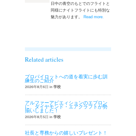
日中の青空のもとでのフライトと
同様にナイトフライトにも特別な
魅力があります。
Read more
– ‘ナイトフライト
.
を実施しまし
た！！’
Related articles
プロパイロットへの道を着実に歩む訓
練生のご紹介
2026年8月6日 in
学校
アルファーアビエィションのエプロン
に、ダイヤモンド・エアクラフトが勢
揃いしました！
2026年8月5日 in
学校
社長と専務からの嬉しいプレゼント！