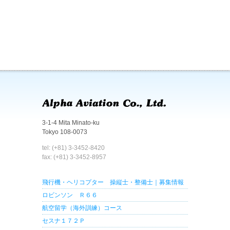
3-1-4 Mita Minato-ku
Tokyo 108-0073
tel: (+81) 3-3452-8420
fax: (+81) 3-3452-8957
飛行機・ヘリコプター 操縦士・整備士｜募集情報
ロビンソン Ｒ６６
航空留学（海外訓練）コース
セスナ１７２Ｐ