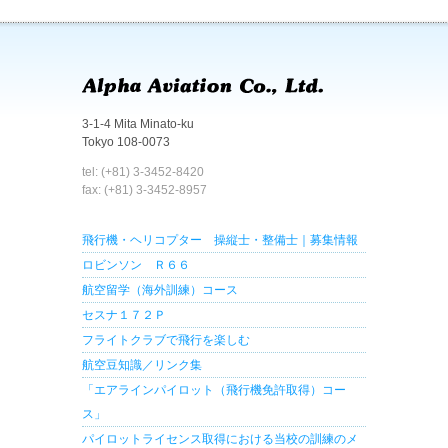
3-1-4 Mita Minato-ku
Tokyo 108-0073
tel: (+81) 3-3452-8420
fax: (+81) 3-3452-8957
飛行機・ヘリコプター 操縦士・整備士｜募集情報
ロビンソン Ｒ６６
航空留学（海外訓練）コース
セスナ１７２Ｐ
フライトクラブで飛行を楽しむ
航空豆知識／リンク集
「エアラインパイロット（飛行機免許取得）コー
ス」
パイロットライセンス取得における当校の訓練のメ