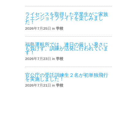
ライセンスを取得した卒業生がご家族
とエンジョイフライトを楽しみまし
た！
2026年7月25日 in
学校
福島運航所では、連日の厳しい暑さに
も負けず、訓練が活発に行われていま
す！
2026年7月23日 in
学校
官公庁の受託訓練生２名が初単独飛行
を実施しました！
2026年7月21日 in
学校