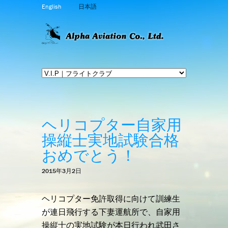
English
日本語
ヘリコプター自家用
操縦士実地試験合格
おめでとう！
2015年3月2日
ヘリコプター免許取得に向けて訓練生
が連日飛行する下妻運航所で、自家用
操縦士の実地試験が本日行われ武田さ