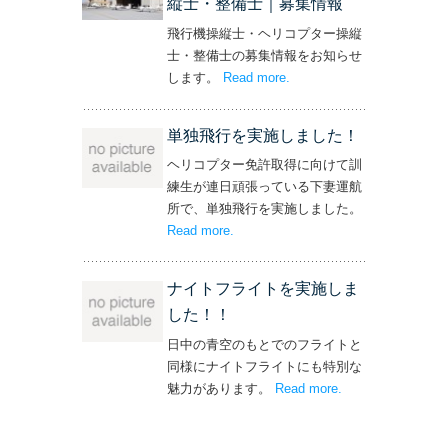
縦士・整備士｜募集情報
飛行機操縦士・ヘリコプター操縦
士・整備士の募集情報をお知らせ
します。
Read more
– ‘飛行機・ヘリコプター
.
操縦士・整備士｜募集情報’
単独飛行を実施しました！
ヘリコプター免許取得に向けて訓
練生が連日頑張っている下妻運航
所で、単独飛行を実施しました。
Read more
– ‘単独飛行を実施しました！’
.
ナイトフライトを実施しま
した！！
日中の青空のもとでのフライトと
同様にナイトフライトにも特別な
魅力があります。
Read more
– ‘ナイトフライト
.
を実施しまし
た！！’