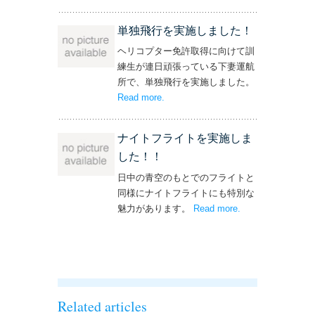
操縦士・整備士｜募集情報’
単独飛行を実施しました！
ヘリコプター免許取得に向けて訓
練生が連日頑張っている下妻運航
所で、単独飛行を実施しました。
Read more
– ‘単独飛行を実施しました！’
.
ナイトフライトを実施しま
した！！
日中の青空のもとでのフライトと
同様にナイトフライトにも特別な
魅力があります。
Read more
– ‘ナイトフライト
.
を実施しまし
た！！’
Related articles