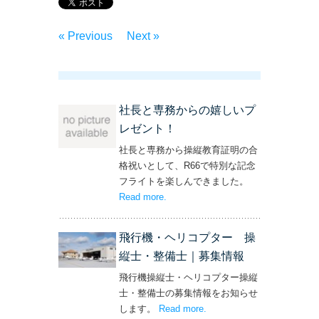
« Previous
Next »
社長と専務からの嬉しいプ
レゼント！
社長と専務から操縦教育証明の合
格祝いとして、R66で特別な記念
フライトを楽しんできました。
Read more
– ‘社長と専務からの嬉しいプレゼン
.
ト！’
飛行機・ヘリコプター 操
縦士・整備士｜募集情報
飛行機操縦士・ヘリコプター操縦
士・整備士の募集情報をお知らせ
します。
Read more
– ‘飛行機・ヘリコプター
.