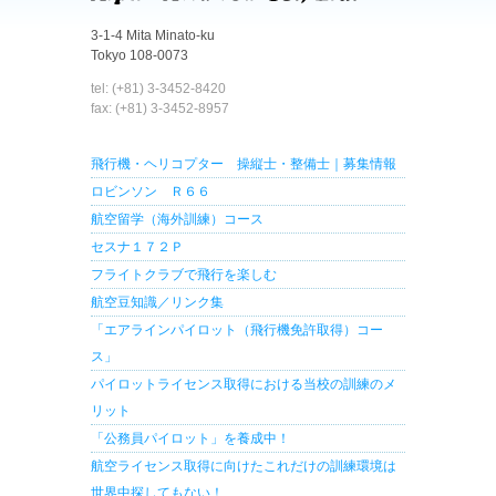
3-1-4 Mita Minato-ku
Tokyo 108-0073
tel: (+81) 3-3452-8420
fax: (+81) 3-3452-8957
飛行機・ヘリコプター 操縦士・整備士｜募集情報
ロビンソン Ｒ６６
航空留学（海外訓練）コース
セスナ１７２Ｐ
フライトクラブで飛行を楽しむ
航空豆知識／リンク集
「エアラインパイロット（飛行機免許取得）コー
ス」
パイロットライセンス取得における当校の訓練のメ
リット
「公務員パイロット」を養成中！
航空ライセンス取得に向けたこれだけの訓練環境は
世界中探してもない！