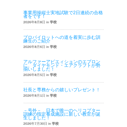
事業用操縦士実地試験で2日連続の合格
者をです！
2026年8月8日 in
学校
プロパイロットへの道を着実に歩む訓
練生のご紹介
2026年8月6日 in
学校
アルファーアビエィションのエプロン
に、ダイヤモンド・エアクラフトが勢
揃いしました！
2026年8月5日 in
学校
社長と専務からの嬉しいプレゼント！
2026年8月1日 in
学校
－号外－ 日本で唯一のヘリコプター
訓練の指定養成施設に新しい教官が誕
生しました！
2026年7月30日 in
学校