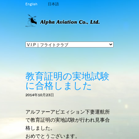
English
日本語
教育証明の実地試験
に合格しました
2014年10月23日
アルファーアビエィション下妻運航所
で教育証明の実地試験が行われ見事合
格しました。
おめでとうございます。