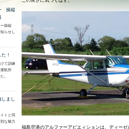
この良さに気づくはず。
ー 操縦
報
ター操縦
お知らせし
行機・ヘリコプター 操縦士・整備士｜募集情報’
した！
向けて訓練
妻運航所
した。
実施しました！’
施しまし
ライトと同
特別な魅力
福島空港のアルファーアビエィションは、ディーゼ
– ‘ナイトフライトを実施しました！！’