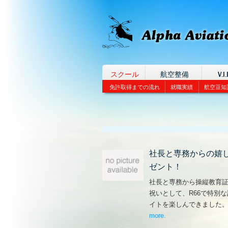
スクール
航空整備
V.I.
免許取得までの流れ
就職実績
航空豆知
社長と専務からの嬉
ゼント！
社長と専務から操縦教育
祝いとして、R66で特別
イトを楽しんできました
more
– ‘社長と専務からの
.