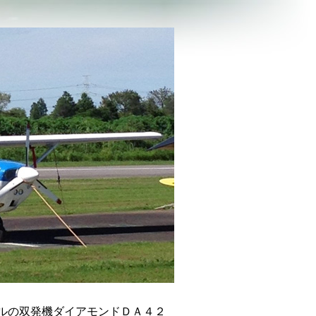
ルの双発機ダイアモンドＤＡ４２