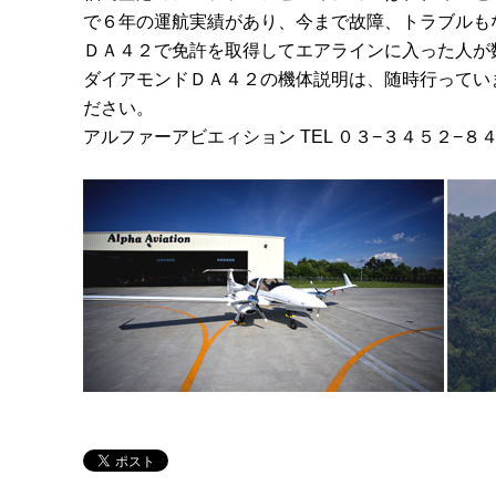
で６年の運航実績があり、今まで故障、トラブルも
ＤＡ４２で免許を取得してエアラインに入った人が
ダイアモンドＤＡ４２の機体説明は、随時行ってい
ださい。
アルファーアビエィション TEL ０３−３４５２−８