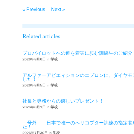
« Previous
Next »
Related articles
プロパイロットへの道を着実に歩む訓練生のご紹介
2026年8月6日 in
学校
アルファーアビエィションのエプロンに、ダイヤモ
した！
2026年8月5日 in
学校
社長と専務からの嬉しいプレゼント！
2026年8月1日 in
学校
－号外－ 日本で唯一のヘリコプター訓練の指定養
た！
2026年7月30日 in
学校