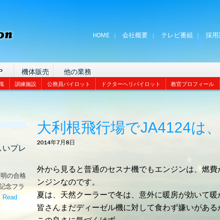
HOME
会社概要
テレビ番組
採用
P
機体販売
他の業務
識
訓練施設
公務員パイロット
ドクターヘリパイロット
教官プロフィール
大利根飛行場でJA4124は
2014年7月8日
しいプレ
外から見ると普通のセスナ機でもエンジンは、燃費
証明の合格
ンジンなのです。
な記念フラ
夏は、天然クーラーで冬は、意外に暖房が効いて暖
。
Read
皆さんまだディーゼル機に対して食わず嫌いがある
嬉しいプレゼント！’