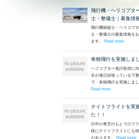
飛行機・ヘリコプタ
士・整備士｜募集情
飛行機操縦士・ヘリコプ
士・整備士の募集情報を
ます。
Read more
– ‘飛
.
単独飛行を実施しま
ヘリコプター免許取得に
生が連日頑張っている下
で、単独飛行を実施しま
Read more
– ‘単独飛行を
.
ナイトフライトを実
た！！
日中の青空のもとでのフ
様にナイトフライトにも
があります。
Read more
.