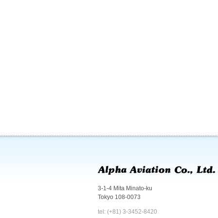
3-1-4 Mita Minato-ku
Tokyo 108-0073
tel: (+81) 3-3452-8420