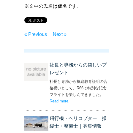
※文中の氏名は仮名です。
« Previous
Next »
社長と専務からの嬉しいプ
レゼント！
社長と専務から操縦教育証明の合
格祝いとして、R66で特別な記念
フライトを楽しんできました。
Read more
– ‘社長と専務からの嬉しいプレゼン
.
ト！’
飛行機・ヘリコプター 操
縦士・整備士｜募集情報