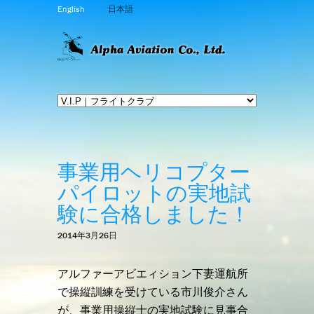
English
日本語
事業用ヘリコプター
パイロットの実地試
験に合格しました！
2014年3月26日
アルファーアビエィション下妻運航所
で操縦訓練を受けている市川俊介さん
が、事業用操縦士の実地試験に見事合