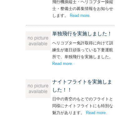
飛行機操縦士・ヘリコプター操縦
士・整備士の募集情報をお知らせ
します。
Read more
– ‘飛行機・ヘリコプター
.
操縦士・整備士｜募集情報’
単独飛行を実施しました！
ヘリコプター免許取得に向けて訓
練生が連日頑張っている下妻運航
所で、単独飛行を実施しました。
Read more
– ‘単独飛行を実施しました！’
.
ナイトフライトを実施しま
した！！
日中の青空のもとでのフライトと
同様にナイトフライトにも特別な
魅力があります。
Read more
– ‘ナイトフライト
.
を実施しまし
た！！’