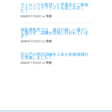
ライセンスを取得した卒業生がご家族
とエンジョイフライトを楽しみまし
た！
2026年7月25日 in
学校
福島運航所では、連日の厳しい暑さに
も負けず、訓練が活発に行われていま
す！
2026年7月23日 in
学校
官公庁の受託訓練生２名が初単独飛行
を実施しました！
2026年7月21日 in
学校