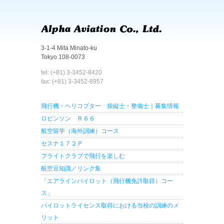
3-1-4 Mita Minato-ku
Tokyo 108-0073
tel: (+81) 3-3452-8420
fax: (+81) 3-3452-8957
飛行機・ヘリコプター 操縦士・整備士｜募集情報
ロビンソン Ｒ６６
航空留学（海外訓練）コース
セスナ１７２Ｐ
フライトクラブで飛行を楽しむ
航空豆知識／リンク集
「エアラインパイロット（飛行機免許取得）コー
ス」
パイロットライセンス取得における当校の訓練のメ
リット