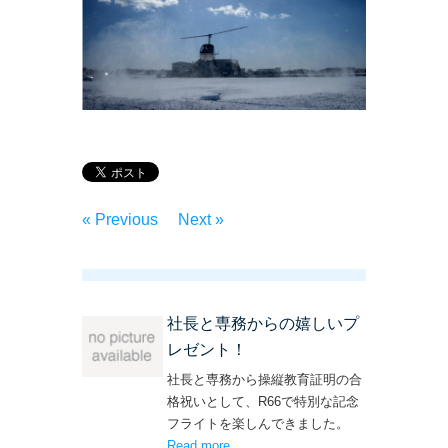
« Previous
Next »
社長と専務からの嬉しいプ
レゼント！
社長と専務から操縦教育証明の合
格祝いとして、R66で特別な記念
フライトを楽しんできました。
Read more
– ‘社長と専務からの嬉しいプレゼン
.