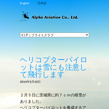
English
日本語
ヘリコプターパイロ
ットは雪にも注意し
て飛行します
2014年2月10日
２月５日に茨城県に約７ｃｍの積雪が
ありました。
ヘリコプターパイロットを養成する
ア