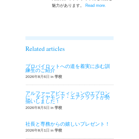
魅力があります。
Read more
– ‘ナイトフライト
.
を実施しまし
た！！’
Related articles
プロパイロットへの道を着実に歩む訓
練生のご紹介
2026年8月6日 in
学校
アルファーアビエィションのエプロン
に、ダイヤモンド・エアクラフトが勢
揃いしました！
2026年8月5日 in
学校
社長と専務からの嬉しいプレゼント！
2026年8月1日 in
学校