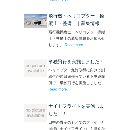
ト！’
飛行機・ヘリコプター 操
縦士・整備士｜募集情報
飛行機操縦士・ヘリコプター操縦
士・整備士の募集情報をお知らせ
します。
Read more
– ‘飛行機・ヘリコプター
.
操縦士・整備士｜募集情報’
単独飛行を実施しました！
ヘリコプター免許取得に向けて訓
練生が連日頑張っている下妻運航
所で、単独飛行を実施しました。
Read more
– ‘単独飛行を実施しました！’
.
ナイトフライトを実施しま
した！！
日中の青空のもとでのフライトと
同様にナイトフライトにも特別な