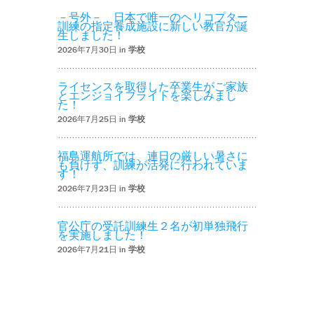
－号外－ 日本で唯一のヘリコプター
訓練の指定養成施設に新しい教官が誕
生しました！
2026年7月30日 in
学校
ライセンスを取得した卒業生がご家族
とエンジョイフライトを楽しみまし
た！
2026年7月25日 in
学校
福島運航所では、連日の厳しい暑さに
も負けず、訓練が活発に行われていま
す！
2026年7月23日 in
学校
官公庁の受託訓練生２名が初単独飛行
を実施しました！
2026年7月21日 in
学校