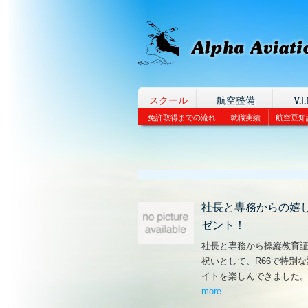
スクール
航空整備
V.I.
免許取得までの流れ
就職実績
航空豆知
社長と専務からの嬉
ゼント！
社長と専務から操縦教育
祝いとして、R66で特別
イトを楽しんできました
more
– ‘社長と専務からの
.