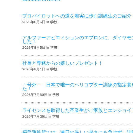
プロパイロットへの道を着実に歩む訓練生のご紹介
2026年8月6日 in
学校
アルファーアビエィションのエプロンに、ダイヤモ
した！
2026年8月5日 in
学校
社長と専務からの嬉しいプレゼント！
2026年8月1日 in
学校
－号外－ 日本で唯一のヘリコプター訓練の指定養
た！
2026年7月30日 in
学校
ライセンスを取得した卒業生がご家族とエンジョイ
2026年7月25日 in
学校
福島運航所では、連日の厳しい暑さにも負けず、訓