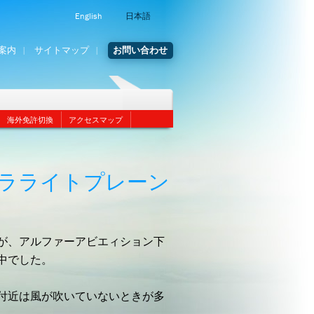
English
日本語
案内
サイトマップ
お問い合わせ
海外免許切換
アクセスマップ
ラライトプレーン
が、アルファーアビエィション下
中でした。
付近は風が吹いていないときが多