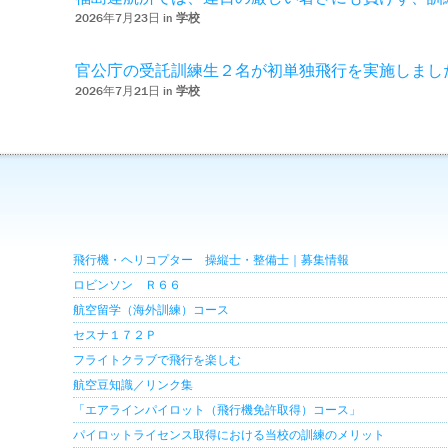
2026年7月23日 in
学校
官公庁の受託訓練生２名が初単独飛行を実施しまし
2026年7月21日 in
学校
飛行機・ヘリコプター 操縦士・整備士｜募集情報
ロビンソン Ｒ６６
航空留学（海外訓練）コース
セスナ１７２Ｐ
フライトクラブで飛行を楽しむ
航空豆知識／リンク集
「エアラインパイロット（飛行機免許取得）コース」
パイロットライセンス取得における当校の訓練のメリット