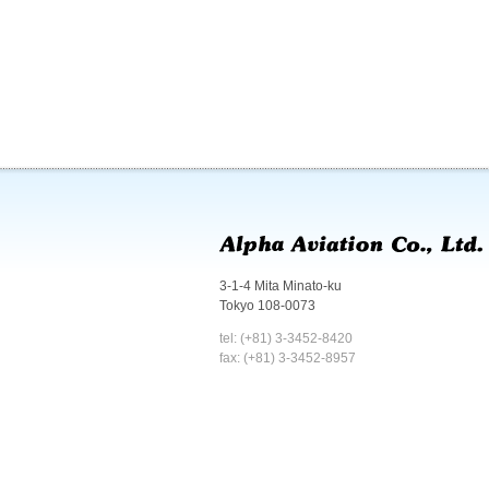
3-1-4 Mita Minato-ku
Tokyo 108-0073
tel: (+81) 3-3452-8420
fax: (+81) 3-3452-8957