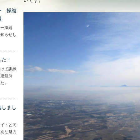
いです。
ー 操縦
報
ター操縦
お知らせし
行機・ヘリコプター 操縦士・整備士｜募集情報’
した！
向けて訓練
妻運航所
した。
実施しました！’
施しまし
ライトと同
特別な魅力
– ‘ナイトフライトを実施しました！！’