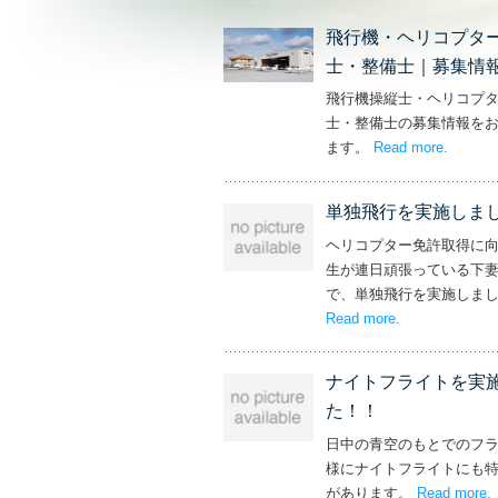
飛行機・ヘリコプタ
士・整備士｜募集情
飛行機操縦士・ヘリコプ
士・整備士の募集情報を
ます。
Read more
– ‘飛
.
単独飛行を実施しま
ヘリコプター免許取得に
生が連日頑張っている下
で、単独飛行を実施しま
Read more
– ‘単独飛行を
.
ナイトフライトを実
た！！
日中の青空のもとでのフ
様にナイトフライトにも
があります。
Read more
.