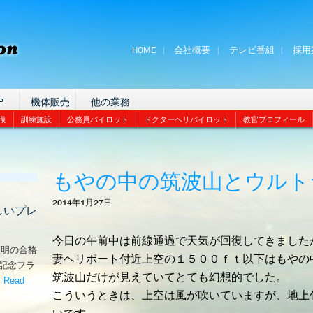
HOME
会社概要
テレビ番組
採用
P
機体販売
他の業務
識
訓練施設
公務員パイロット
ドクターヘリパイロット
教官プロフィール
もやの中の筑波山とウルト
2014年1月27日
しいプレ
今日の午前中は前線通過で天気が回復してきました
証明の合格
妻ヘリポート付近上空の１５００ｆｔ以下はもやの
な記念フラ
筑波山だけが見えていてとても幻想的でした。
。
Read
こういうときは、上空は風が吹いていますが、地上
嬉しいプレゼント！’