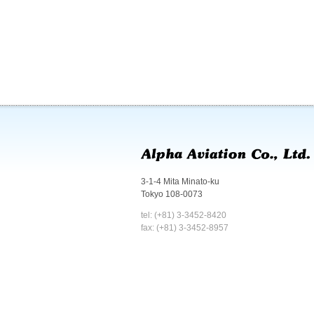
3-1-4 Mita Minato-ku
Tokyo 108-0073
tel: (+81) 3-3452-8420
fax: (+81) 3-3452-8957