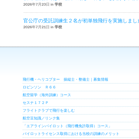
2026年7月23日 in
学校
官公庁の受託訓練生２名が初単独飛行を実施しまし
2026年7月21日 in
学校
飛行機・ヘリコプター 操縦士・整備士｜募集情報
ロビンソン Ｒ６６
航空留学（海外訓練）コース
セスナ１７２Ｐ
フライトクラブで飛行を楽しむ
航空豆知識／リンク集
「エアラインパイロット（飛行機免許取得）コース」
パイロットライセンス取得における当校の訓練のメリット