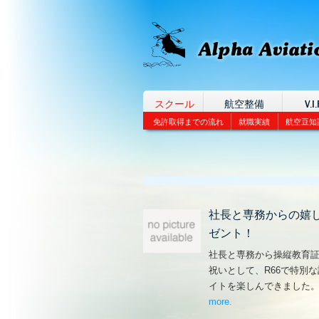
スクール
航空整備
V.I.
免許取得までの流れ
就職実績
航空豆知
社長と専務からの嬉
ゼント！
社長と専務から操縦教育
祝いとして、R66で特別
イトを楽しんできました
more
– ‘社長と専務からの
.