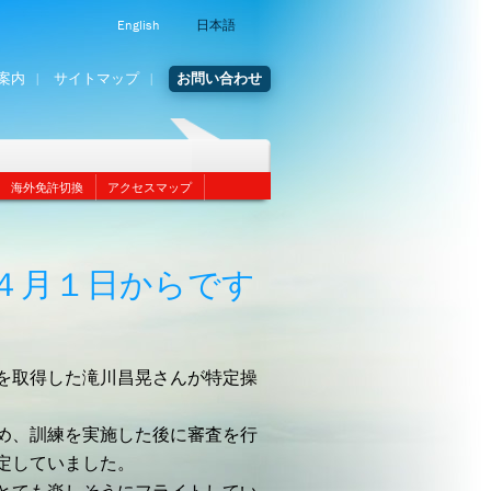
English
日本語
案内
サイトマップ
お問い合わせ
海外免許切換
アクセスマップ
４月１日からです
を取得した滝川昌晃さんが特定操
め、訓練を実施した後に審査を行
定していました。