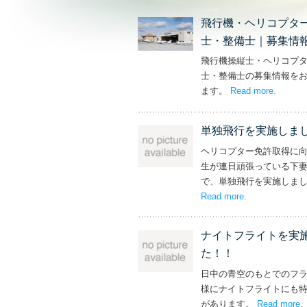
飛行機・ヘリコプタ
士・整備士｜募集情
飛行機操縦士・ヘリコプ
士・整備士の募集情報を
ます。
Read more
– ‘飛
.
単独飛行を実施しま
ヘリコプター免許取得に
生が連日頑張っている下
で、単独飛行を実施しま
Read more
– ‘単独飛行を
.
ナイトフライトを実
た！！
日中の青空のもとでのフ
様にナイトフライトにも
があります。
Read more
.