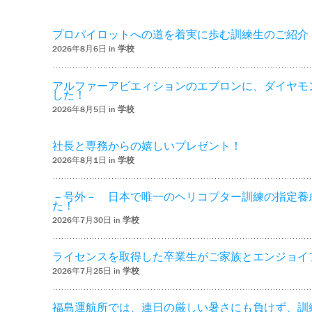
プロパイロットへの道を着実に歩む訓練生のご紹介
2026年8月6日 in
学校
アルファーアビエィションのエプロンに、ダイヤモ
した！
2026年8月5日 in
学校
社長と専務からの嬉しいプレゼント！
2026年8月1日 in
学校
－号外－ 日本で唯一のヘリコプター訓練の指定養
た！
2026年7月30日 in
学校
ライセンスを取得した卒業生がご家族とエンジョイ
2026年7月25日 in
学校
福島運航所では、連日の厳しい暑さにも負けず、訓