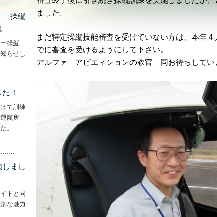
審査終了後に引き続き操縦訓練を実施しましたが、
ました。
ー 操縦
報
まだ特定操縦技能審査を受けていない方は、本年４
ター操縦
でに審査を受けるようにして下さい。
お知らせし
アルファーアビエィションの教官一同お待ちしてい
行機・ヘリコプター 操縦士・整備士｜募集情報’
した！
向けて訓練
妻運航所
した。
実施しました！’
施しまし
ライトと同
特別な魅力
– ‘ナイトフライトを実施しました！！’