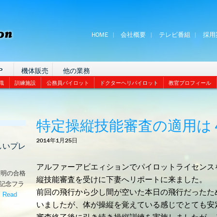
HOME
会社概要
テレビ番組
採用
P
機体販売
他の業務
識
訓練施設
公務員パイロット
ドクターヘリパイロット
教官プロフィール
特定操縦技能審査の適用は
2014年1月25日
しいプレ
アルファーアビエィションでパイロットライセンス
証明の合格
縦技能審査を受けに下妻へリポートに来ました。
な記念フラ
前回の飛行から少し間が空いた本日の飛行だったた
。
Read
いましたが、体が操縦を覚えている感じでとても安
嬉しいプレゼント！’