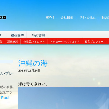
HOME
会社概要
テレビ番組
採用
P
機体販売
他の業務
識
訓練施設
公務員パイロット
ドクターヘリパイロット
教官プロフィール
沖縄の海
2013年11月24日
しいプレ
海は青くきれい。
証明の合格
な記念フラ
。
Read
嬉しいプレゼント！’