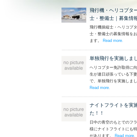
飛行機・ヘリコプタ
士・整備士｜募集情
飛行機操縦士・ヘリコプ
士・整備士の募集情報を
ます。
Read more
– ‘飛
.
単独飛行を実施しま
ヘリコプター免許取得に
生が連日頑張っている下
で、単独飛行を実施しま
Read more
– ‘単独飛行を
.
ナイトフライトを実
た！！
日中の青空のもとでのフ
様にナイトフライトにも
があります。
Read more
.