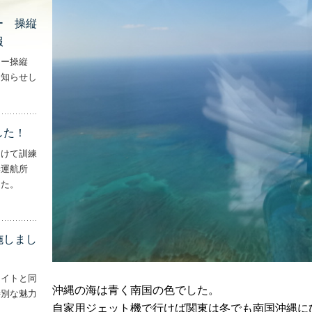
ー 操縦
報
ター操縦
お知らせし
行機・ヘリコプター 操縦士・整備士｜募集情報’
した！
向けて訓練
妻運航所
した。
実施しました！’
施しまし
ライトと同
沖縄の海は青く南国の色でした。
特別な魅力
自家用ジェット機で行けば関東は冬でも南国沖縄に
– ‘ナイトフライトを実施しました！！’