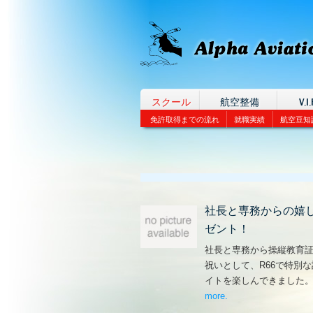
スクール
航空整備
V.I.
免許取得までの流れ
就職実績
航空豆知
社長と専務からの嬉
ゼント！
社長と専務から操縦教育
祝いとして、R66で特別
イトを楽しんできました
more
– ‘社長と専務からの
.