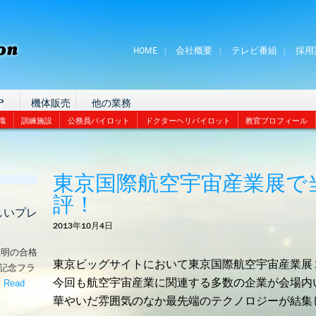
HOME
会社概要
テレビ番組
採用
P
機体販売
他の業務
識
訓練施設
公務員パイロット
ドクターヘリパイロット
教官プロフィール
東京国際航空宇宙産業展で
評！
しいプレ
2013年10月4日
証明の合格
東京ビッグサイトにおいて東京国際航空宇宙産業展
な記念フラ
今回も航空宇宙産業に関連する多数の企業が会場内
。
Read
嬉しいプレゼント！’
華やいだ雰囲気のなか最先端のテクノロジーが結集