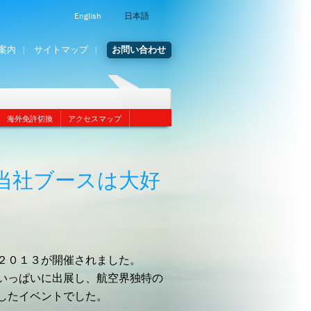
English
日本語
案内
サイトマップ
お問い合わせ
海外免許切換
アクセスマップ
当社ブースは大好
２０１３が開催されました。
いっぱいに出展し、航空界独特の
したイベントでした。