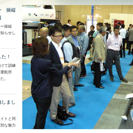
ー 操縦
報
ター操縦
お知らせし
行機・ヘリコプター 操縦士・整備士｜募集情報’
した！
向けて訓練
妻運航所
した。
実施しました！’
施しまし
ライトと同
特別な魅力
– ‘ナイトフライトを実施しました！！’