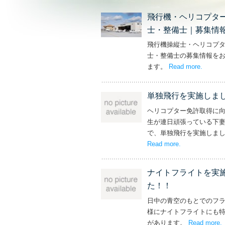
飛行機・ヘリコプタ
士・整備士｜募集情
飛行機操縦士・ヘリコプ
士・整備士の募集情報を
ます。
Read more
– ‘飛
.
単独飛行を実施しま
ヘリコプター免許取得に
生が連日頑張っている下
で、単独飛行を実施しま
Read more
– ‘単独飛行を
.
ナイトフライトを実
た！！
日中の青空のもとでのフ
様にナイトフライトにも
があります。
Read more
.