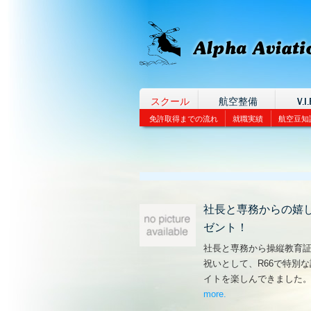
スクール
航空整備
V.I.
免許取得までの流れ
就職実績
航空豆知
社長と専務からの嬉
ゼント！
社長と専務から操縦教育
祝いとして、R66で特別
イトを楽しんできました
more
– ‘社長と専務からの
.