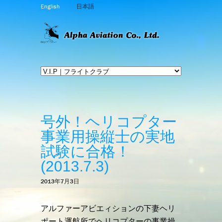
English
日本語
号外！ヘリコプター
事業用操縦士の実地
試験に合格！
(2013.7.3)
2013年7月3日
アルファーアビエィションの下妻ヘリ
ポート運航所でヘリコプターの事業操