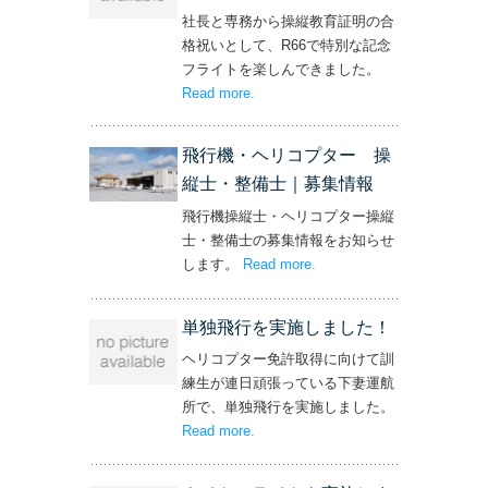
社長と専務から操縦教育証明の合
格祝いとして、R66で特別な記念
フライトを楽しんできました。
Read more
– ‘社長と専務からの嬉しいプレゼン
.
ト！’
飛行機・ヘリコプター 操
縦士・整備士｜募集情報
飛行機操縦士・ヘリコプター操縦
士・整備士の募集情報をお知らせ
します。
Read more
– ‘飛行機・ヘリコプター
.
操縦士・整備士｜募集情報’
単独飛行を実施しました！
ヘリコプター免許取得に向けて訓
練生が連日頑張っている下妻運航
所で、単独飛行を実施しました。
Read more
– ‘単独飛行を実施しました！’
.