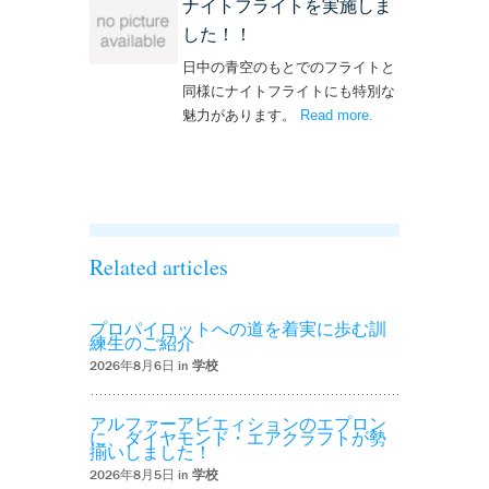
ナイトフライトを実施しま
した！！
日中の青空のもとでのフライトと
同様にナイトフライトにも特別な
魅力があります。
Read more
– ‘ナイトフライト
.
を実施しまし
た！！’
Related articles
プロパイロットへの道を着実に歩む訓
練生のご紹介
2026年8月6日 in
学校
アルファーアビエィションのエプロン
に、ダイヤモンド・エアクラフトが勢
揃いしました！
2026年8月5日 in
学校