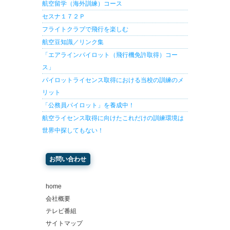
航空留学（海外訓練）コース
セスナ１７２Ｐ
フライトクラブで飛行を楽しむ
航空豆知識／リンク集
「エアラインパイロット（飛行機免許取得）コー
ス」
パイロットライセンス取得における当校の訓練のメ
リット
「公務員パイロット」を養成中！
航空ライセンス取得に向けたこれだけの訓練環境は
世界中探してもない！
お問い合わせ
home
会社概要
テレビ番組
サイトマップ