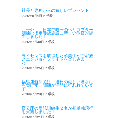
社長と専務からの嬉しいプレゼント！
2026年8月1日 in
学校
－号外－ 日本で唯一のヘリコプター
訓練の指定養成施設に新しい教官が誕
生しました！
2026年7月30日 in
学校
ライセンスを取得した卒業生がご家族
とエンジョイフライトを楽しみまし
た！
2026年7月25日 in
学校
福島運航所では、連日の厳しい暑さに
も負けず、訓練が活発に行われていま
す！
2026年7月23日 in
学校
官公庁の受託訓練生２名が初単独飛行
を実施しました！
2026年7月21日 in
学校