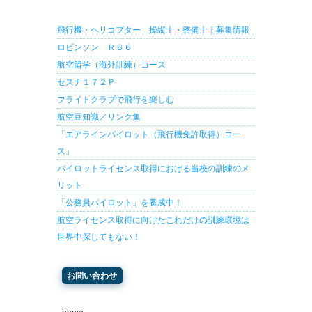
飛行機・ヘリコプター 操縦士・整備士｜募集情報
ロビンソン Ｒ６６
航空留学（海外訓練）コース
セスナ１７２Ｐ
フライトクラブで飛行を楽しむ
航空豆知識／リンク集
「エアラインパイロット（飛行機免許取得）コー
ス」
パイロットライセンス取得における当校の訓練のメ
リット
「公務員パイロット」を養成中！
航空ライセンス取得に向けたこれだけの訓練環境は
世界中探してもない！
お問い合わせ