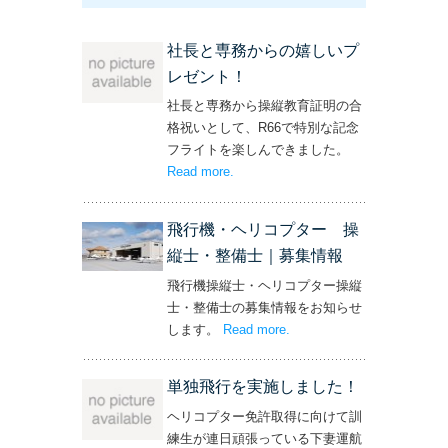
社長と専務からの嬉しいプ
レゼント！
社長と専務から操縦教育証明の合
格祝いとして、R66で特別な記念
フライトを楽しんできました。
Read more
– ‘社長と専務からの嬉しいプレゼン
.
ト！’
飛行機・ヘリコプター 操
縦士・整備士｜募集情報
飛行機操縦士・ヘリコプター操縦
士・整備士の募集情報をお知らせ
します。
Read more
– ‘飛行機・ヘリコプター
.
操縦士・整備士｜募集情報’
単独飛行を実施しました！
ヘリコプター免許取得に向けて訓
練生が連日頑張っている下妻運航