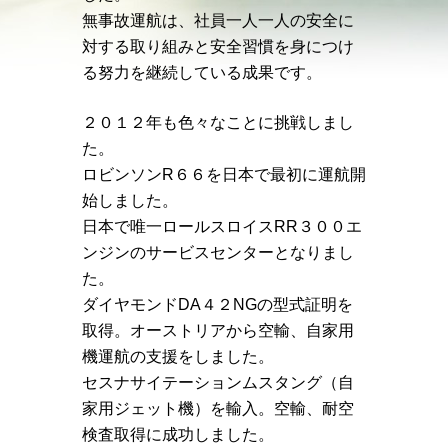
無事故運航は、社員一人一人の安全に
対する取り組みと安全習慣を身につけ
る努力を継続している成果です。
２０１２年も色々なことに挑戦しまし
た。
ロビンソンR６６を日本で最初に運航開
始しました。
日本で唯一ロールスロイスRR３００エ
ンジンのサービスセンターとなりまし
た。
ダイヤモンドDA４２NGの型式証明を
取得。オーストリアから空輸、自家用
機運航の支援をしました。
セスナサイテーションムスタング（自
家用ジェット機）を輸入。空輸、耐空
検査取得に成功しました。