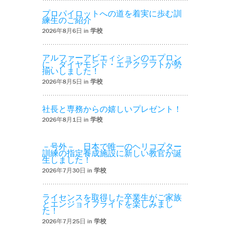
プロパイロットへの道を着実に歩む訓
練生のご紹介
2026年8月6日 in
学校
アルファーアビエィションのエプロン
に、ダイヤモンド・エアクラフトが勢
揃いしました！
2026年8月5日 in
学校
社長と専務からの嬉しいプレゼント！
2026年8月1日 in
学校
－号外－ 日本で唯一のヘリコプター
訓練の指定養成施設に新しい教官が誕
生しました！
2026年7月30日 in
学校
ライセンスを取得した卒業生がご家族
とエンジョイフライトを楽しみまし
た！
2026年7月25日 in
学校