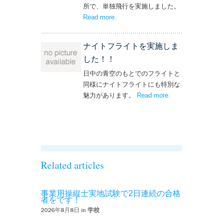
所で、単独飛行を実施しました。
Read more
– ‘単独飛行を実施しました！’
.
ナイトフライトを実施しま
した！！
日中の青空のもとでのフライトと
同様にナイトフライトにも特別な
魅力があります。
Read more
– ‘ナイトフライト
.
を実施しまし
た！！’
Related articles
事業用操縦士実地試験で2日連続の合格
者をです！
2026年8月8日 in
学校