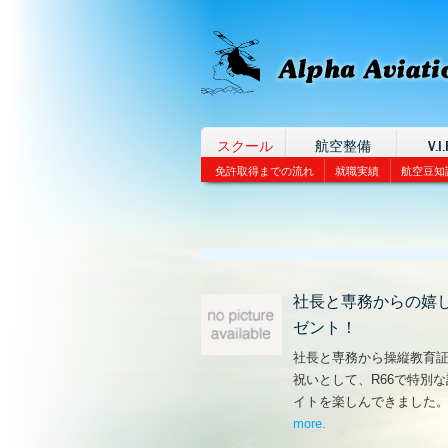
スクール
航空整備
V.I.
免許取得までの流れ
就職実績
航空豆知
社長と専務からの嬉
ゼント！
社長と専務から操縦教育
祝いとして、R66で特別
イトを楽しんできました
more
– ‘社長と専務からの
.