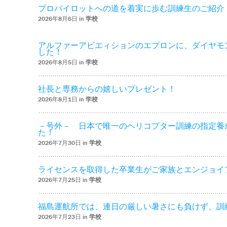
プロパイロットへの道を着実に歩む訓練生のご紹介
2026年8月6日 in
学校
アルファーアビエィションのエプロンに、ダイヤモ
した！
2026年8月5日 in
学校
社長と専務からの嬉しいプレゼント！
2026年8月1日 in
学校
－号外－ 日本で唯一のヘリコプター訓練の指定養
た！
2026年7月30日 in
学校
ライセンスを取得した卒業生がご家族とエンジョイ
2026年7月25日 in
学校
福島運航所では、連日の厳しい暑さにも負けず、訓
2026年7月23日 in
学校