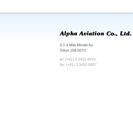
3-1-4 Mita Minato-ku
Tokyo 108-0073
tel: (+81) 3-3452-8420
fax: (+81) 3-3452-8957