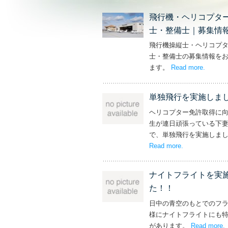
飛行機・ヘリコプタ
士・整備士｜募集情
飛行機操縦士・ヘリコプ
士・整備士の募集情報を
ます。
Read more
– ‘飛
.
単独飛行を実施しま
ヘリコプター免許取得に
生が連日頑張っている下
で、単独飛行を実施しま
Read more
– ‘単独飛行を
.
ナイトフライトを実
た！！
日中の青空のもとでのフ
様にナイトフライトにも
があります。
Read more
.