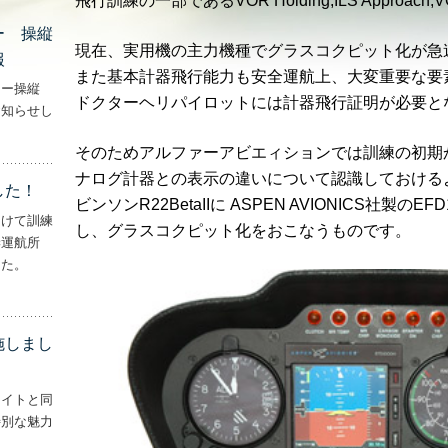
飛行訓練の一部であるVOR Holding,ILS Approach
ー 操縦
現在、実用機の主力機種でグラスコクピット化が急
報
また基本計器飛行能力も安全運航上、大変重要な要
ター操縦
ドクターヘリパイロットには計器飛行証明が必要と
お知らせし
行機・ヘリコプター 操縦士・整備士｜募集情報’
そのためアルファーアビエィションでは訓練の初期
ナログ計器との表示の違いについて認識しておける
した！
ビンソンR22BetaIIに ASPEN AVIONICS社製
向けて訓練
し、グラスコクピット化をおこなうものです。
妻運航所
した。
実施しました！’
施しまし
ライトと同
特別な魅力
– ‘ナイトフライトを実施しました！！’