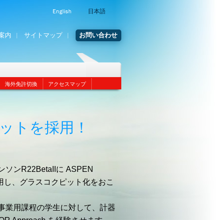
English
日本語
案内
サイトマップ
お問い合わせ
海外免許切換
アクセスマップ
ットを採用！
22BetaIIに ASPEN
を採用し、グラスコクピット化をおこ
事業用課程の学生に対して、計器