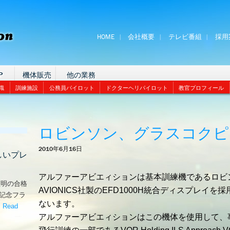
HOME
会社概要
テレビ番組
採用
P
機体販売
他の業務
識
訓練施設
公務員パイロット
ドクターヘリパイロット
教官プロフィール
ロビンソン、グラスコクピ
2010年6月16日
しいプレ
アルファーアビエィションは基本訓練機であるロビンソンR
証明の合格
AVIONICS社製のEFD1000H統合ディスプレイ
な記念フラ
ないます。
。
Read
アルファーアビエィションはこの機体を使用して、
嬉しいプレゼント！’