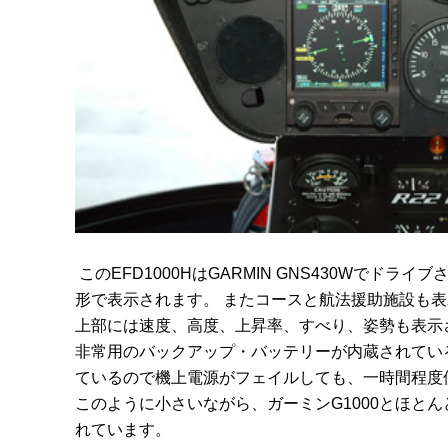
このEFD1000HはGARMIN GNS430Wでドライブされ、
形で表示されます。 またコースと航法援助施設も
上部には速度、高度、上昇率、すべり、姿勢も表示
非常用のバックアップ・バッテリーが内蔵されてい
ているので機上電源がフェイルしても、一時間程度
このように小さいながら、ガーミンG1000とほと
れています。