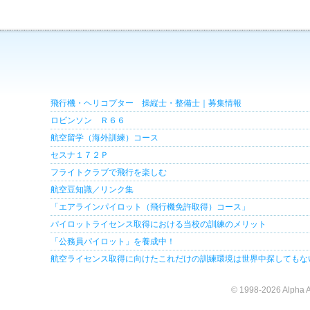
飛行機・ヘリコプター 操縦士・整備士｜募集情報
ロビンソン Ｒ６６
航空留学（海外訓練）コース
セスナ１７２Ｐ
フライトクラブで飛行を楽しむ
航空豆知識／リンク集
「エアラインパイロット（飛行機免許取得）コース」
パイロットライセンス取得における当校の訓練のメリット
「公務員パイロット」を養成中！
航空ライセンス取得に向けたこれだけの訓練環境は世界中探してもな
© 1998-2026 Alpha A