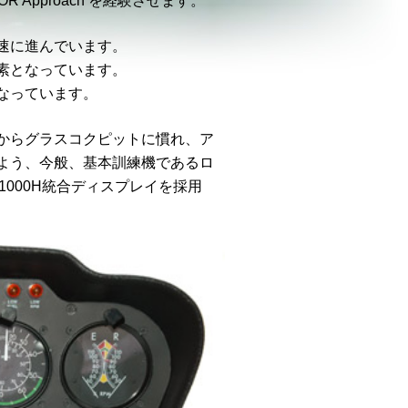
,VOR Approach を経験させます。
速に進んでいます。
素となっています。
なっています。
からグラスコクピットに慣れ、ア
よう、今般、基本訓練機であるロ
のEFD1000H統合ディスプレイを採用