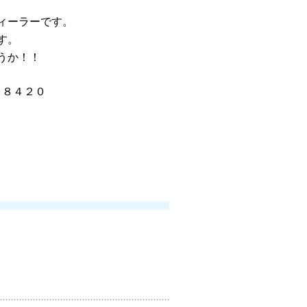
ィーラーです。
す。
うか！！
－８４２０