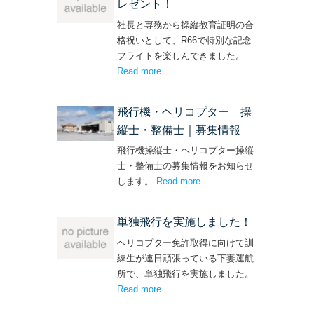
レゼント！
社長と専務から操縦教育証明の合
格祝いとして、R66で特別な記念
フライトを楽しんできました。
Read more
– ‘社長と専務からの嬉しいプレゼン
.
ト！’
飛行機・ヘリコプター 操
縦士・整備士｜募集情報
飛行機操縦士・ヘリコプター操縦
士・整備士の募集情報をお知らせ
します。
Read more
– ‘飛行機・ヘリコプター
.
操縦士・整備士｜募集情報’
単独飛行を実施しました！
ヘリコプター免許取得に向けて訓
練生が連日頑張っている下妻運航
所で、単独飛行を実施しました。
Read more
– ‘単独飛行を実施しました！’
.