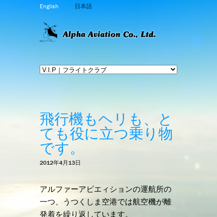
English
日本語
飛行機もヘリも、と
ても役に立つ乗り物
です。
2012年4月13日
アルファーアビエィションの運航所の
一つ、うつくしま空港では航空機が離
発着を繰り返しています。