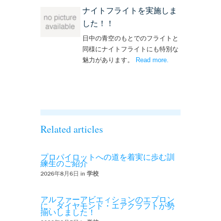
ナイトフライトを実施しま
した！！
日中の青空のもとでのフライトと
同様にナイトフライトにも特別な
魅力があります。
Read more
– ‘ナイトフライト
.
を実施しまし
た！！’
Related articles
プロパイロットへの道を着実に歩む訓
練生のご紹介
2026年8月6日 in
学校
アルファーアビエィションのエプロン
に、ダイヤモンド・エアクラフトが勢
揃いしました！