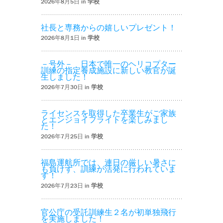
2026年8月5日 in
学校
社長と専務からの嬉しいプレゼント！
2026年8月1日 in
学校
－号外－ 日本で唯一のヘリコプター
訓練の指定養成施設に新しい教官が誕
生しました！
2026年7月30日 in
学校
ライセンスを取得した卒業生がご家族
とエンジョイフライトを楽しみまし
た！
2026年7月25日 in
学校
福島運航所では、連日の厳しい暑さに
も負けず、訓練が活発に行われていま
す！
2026年7月23日 in
学校
官公庁の受託訓練生２名が初単独飛行
を実施しました！