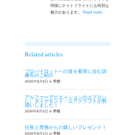
同様にナイトフライトにも特別な
魅力があります。
Read more
– ‘ナイトフライト
.
を実施しまし
た！！’
Related articles
プロパイロットへの道を着実に歩む訓
練生のご紹介
2026年8月6日 in
学校
アルファーアビエィションのエプロン
に、ダイヤモンド・エアクラフトが勢
揃いしました！
2026年8月5日 in
学校
社長と専務からの嬉しいプレゼント！
2026年8月1日 in
学校