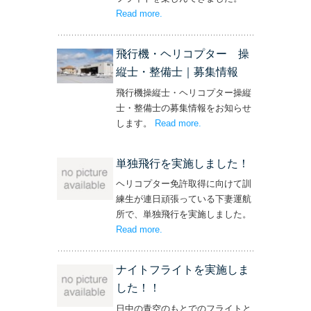
Read more
– ‘社長と専務からの嬉しいプレゼン
.
ト！’
飛行機・ヘリコプター 操
縦士・整備士｜募集情報
飛行機操縦士・ヘリコプター操縦
士・整備士の募集情報をお知らせ
します。
Read more
– ‘飛行機・ヘリコプター
.
操縦士・整備士｜募集情報’
単独飛行を実施しました！
ヘリコプター免許取得に向けて訓
練生が連日頑張っている下妻運航
所で、単独飛行を実施しました。
Read more
– ‘単独飛行を実施しました！’
.
ナイトフライトを実施しま
した！！
日中の青空のもとでのフライトと