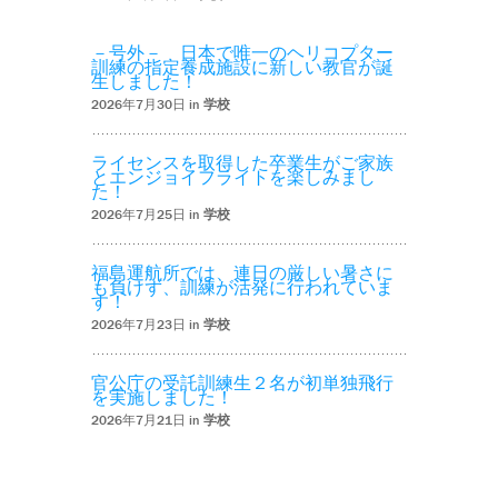
－号外－ 日本で唯一のヘリコプター
訓練の指定養成施設に新しい教官が誕
生しました！
2026年7月30日 in
学校
ライセンスを取得した卒業生がご家族
とエンジョイフライトを楽しみまし
た！
2026年7月25日 in
学校
福島運航所では、連日の厳しい暑さに
も負けず、訓練が活発に行われていま
す！
2026年7月23日 in
学校
官公庁の受託訓練生２名が初単独飛行
を実施しました！
2026年7月21日 in
学校