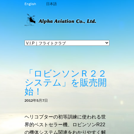
English
日本語
「ロビンソンＲ２２
システム」を販売開
始！
2012年5月7日
ヘリコプターの初等訓練に使われる世
界的ベストセラー機、ロビンソンR22
の機体システム関連をわかりやすく解