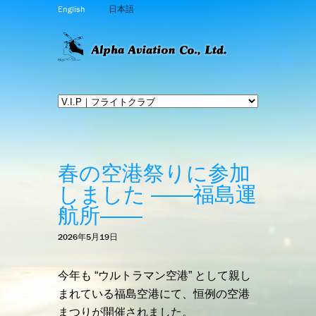
English
日本語
春の空港祭りに参加
しました ――福島運
航所――
2026年5月19日
今年も “ウルトラマン空港” として親し
まれている福島空港にて、恒例の空港
まつりが開催されました。