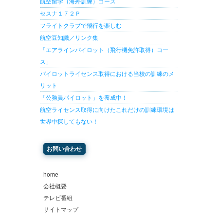
航空留学（海外訓練）コース
セスナ１７２Ｐ
フライトクラブで飛行を楽しむ
航空豆知識／リンク集
「エアラインパイロット（飛行機免許取得）コー
ス」
パイロットライセンス取得における当校の訓練のメ
リット
「公務員パイロット」を養成中！
航空ライセンス取得に向けたこれだけの訓練環境は
世界中探してもない！
お問い合わせ
home
会社概要
テレビ番組
サイトマップ