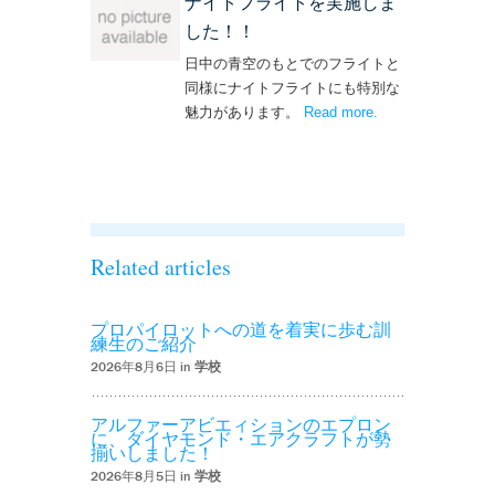
ナイトフライトを実施しま
した！！
日中の青空のもとでのフライトと
同様にナイトフライトにも特別な
魅力があります。
Read more
– ‘ナイトフライト
.
を実施しまし
た！！’
Related articles
プロパイロットへの道を着実に歩む訓
練生のご紹介
2026年8月6日 in
学校
アルファーアビエィションのエプロン
に、ダイヤモンド・エアクラフトが勢
揃いしました！
2026年8月5日 in
学校