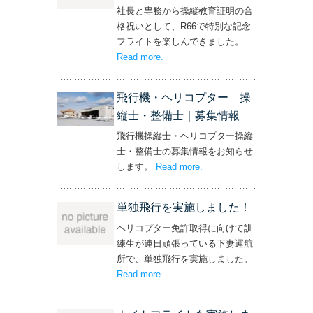
社長と専務から操縦教育証明の合
格祝いとして、R66で特別な記念
フライトを楽しんできました。
Read more
– ‘社長と専務からの嬉しいプレゼン
.
ト！’
飛行機・ヘリコプター 操
縦士・整備士｜募集情報
飛行機操縦士・ヘリコプター操縦
士・整備士の募集情報をお知らせ
します。
Read more
– ‘飛行機・ヘリコプター
.
操縦士・整備士｜募集情報’
単独飛行を実施しました！
ヘリコプター免許取得に向けて訓
練生が連日頑張っている下妻運航
所で、単独飛行を実施しました。
Read more
– ‘単独飛行を実施しました！’
.