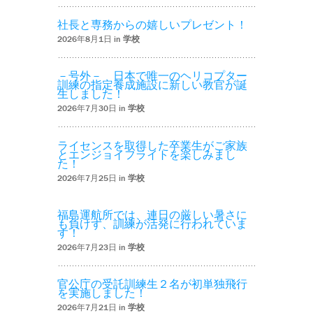
社長と専務からの嬉しいプレゼント！
2026年8月1日 in
学校
－号外－ 日本で唯一のヘリコプター
訓練の指定養成施設に新しい教官が誕
生しました！
2026年7月30日 in
学校
ライセンスを取得した卒業生がご家族
とエンジョイフライトを楽しみまし
た！
2026年7月25日 in
学校
福島運航所では、連日の厳しい暑さに
も負けず、訓練が活発に行われていま
す！
2026年7月23日 in
学校
官公庁の受託訓練生２名が初単独飛行
を実施しました！
2026年7月21日 in
学校