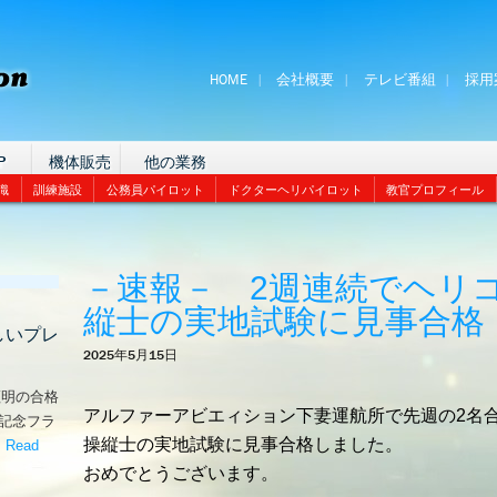
HOME
会社概要
テレビ番組
採用
P
機体販売
他の業務
識
訓練施設
公務員パイロット
ドクターヘリパイロット
教官プロフィール
－速報－ 2週連続でヘリ
縦士の実地試験に見事合格
しいプレ
2025年5月15日
証明の合格
アルファーアビエィション下妻運航所で先週の2名
な記念フラ
操縦士の実地試験に見事合格しました。
。
Read
嬉しいプレゼント！’
おめでとうございます。