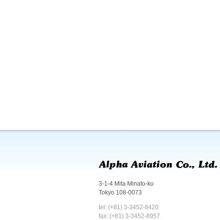
3-1-4 Mita Minato-ku
Tokyo 108-0073
tel: (+81) 3-3452-8420
fax: (+81) 3-3452-8957