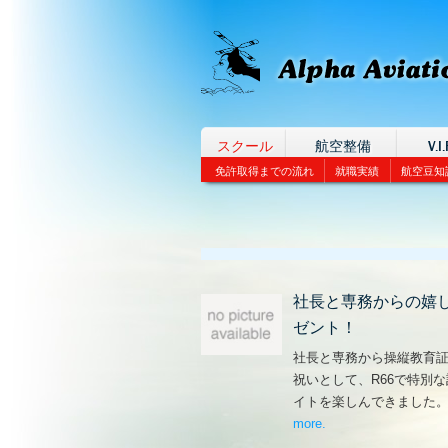
スクール
航空整備
V.I.
免許取得までの流れ
就職実績
航空豆知
社長と専務からの嬉
ゼント！
社長と専務から操縦教育
祝いとして、R66で特別
イトを楽しんできました
more
– ‘社長と専務からの
.