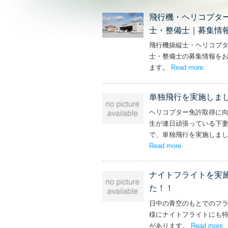
飛行機・ヘリコプタ
士・整備士｜募集情
飛行機操縦士・ヘリコプ
士・整備士の募集情報を
ます。
Read more
– ‘飛
.
単独飛行を実施しま
ヘリコプター免許取得に
生が連日頑張っている下
で、単独飛行を実施しま
Read more
– ‘単独飛行を
.
ナイトフライトを実
た！！
日中の青空のもとでのフ
様にナイトフライトにも
があります。
Read more
.