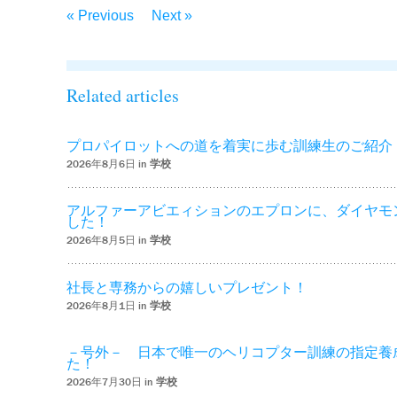
« Previous
Next »
Related articles
プロパイロットへの道を着実に歩む訓練生のご紹介
2026年8月6日 in
学校
アルファーアビエィションのエプロンに、ダイヤモ
した！
2026年8月5日 in
学校
社長と専務からの嬉しいプレゼント！
2026年8月1日 in
学校
－号外－ 日本で唯一のヘリコプター訓練の指定養
た！
2026年7月30日 in
学校