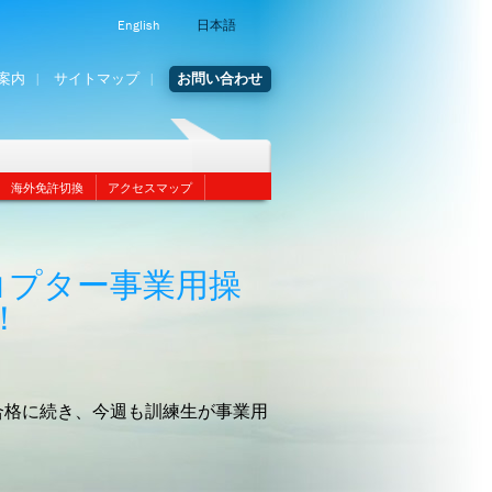
English
日本語
案内
サイトマップ
お問い合わせ
海外免許切換
アクセスマップ
コプター事業用操
！
合格に続き、今週も訓練生が事業用