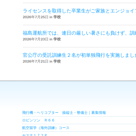
ライセンスを取得した卒業生がご家族とエンジョイ
2026年7月25日 in
学校
福島運航所では、連日の厳しい暑さにも負けず、訓
2026年7月23日 in
学校
官公庁の受託訓練生２名が初単独飛行を実施しまし
2026年7月21日 in
学校
飛行機・ヘリコプター 操縦士・整備士｜募集情報
ロビンソン Ｒ６６
航空留学（海外訓練）コース
セスナ１７２Ｐ