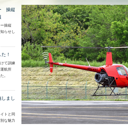
ー 操縦
報
ター操縦
お知らせし
行機・ヘリコプター 操縦士・整備士｜募集情報’
した！
向けて訓練
妻運航所
した。
実施しました！’
施しまし
ライトと同
特別な魅力
– ‘ナイトフライトを実施しました！！’