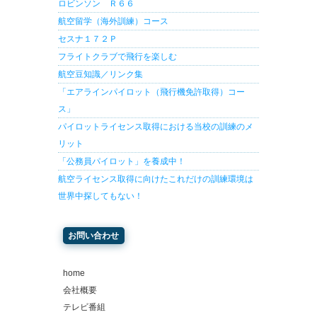
ロビンソン Ｒ６６
航空留学（海外訓練）コース
セスナ１７２Ｐ
フライトクラブで飛行を楽しむ
航空豆知識／リンク集
「エアラインパイロット（飛行機免許取得）コー
ス」
パイロットライセンス取得における当校の訓練のメ
リット
「公務員パイロット」を養成中！
航空ライセンス取得に向けたこれだけの訓練環境は
世界中探してもない！
お問い合わせ
home
会社概要
テレビ番組