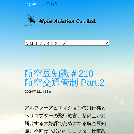
English
日本語
航空豆知識＃210
航空交通管制 Part.2
2024年11月18日
アルファーアビエィションの飛行機と
ヘリコプターの飛行教官、整備士がお
届けする大好評でためになる航空豆知
識。今回は当校のヘリコプター操縦教