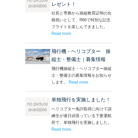
レゼント！
社長と専務から操縦教育証明の合
格祝いとして、R66で特別な記念
フライトを楽しんできました。
Read more
– ‘社長と専務からの嬉しいプレゼン
.
ト！’
飛行機・ヘリコプター 操
縦士・整備士｜募集情報
飛行機操縦士・ヘリコプター操縦
士・整備士の募集情報をお知らせ
します。
Read more
– ‘飛行機・ヘリコプター
.
操縦士・整備士｜募集情報’
単独飛行を実施しました！
ヘリコプター免許取得に向けて訓
練生が連日頑張っている下妻運航
所で、単独飛行を実施しました。
Read more
– ‘単独飛行を実施しました！’
.