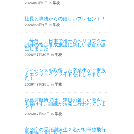
2026年8月5日 in
学校
社長と専務からの嬉しいプレゼント！
2026年8月1日 in
学校
－号外－ 日本で唯一のヘリコプター
訓練の指定養成施設に新しい教官が誕
生しました！
2026年7月30日 in
学校
ライセンスを取得した卒業生がご家族
とエンジョイフライトを楽しみまし
た！
2026年7月25日 in
学校
福島運航所では、連日の厳しい暑さに
も負けず、訓練が活発に行われていま
す！
2026年7月23日 in
学校
官公庁の受託訓練生２名が初単独飛行
を実施しました！