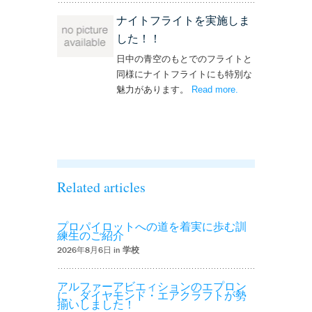
ナイトフライトを実施しま
した！！
日中の青空のもとでのフライトと
同様にナイトフライトにも特別な
魅力があります。
Read more
– ‘ナイトフライト
.
を実施しまし
た！！’
Related articles
プロパイロットへの道を着実に歩む訓
練生のご紹介
2026年8月6日 in
学校
アルファーアビエィションのエプロン
に、ダイヤモンド・エアクラフトが勢
揃いしました！