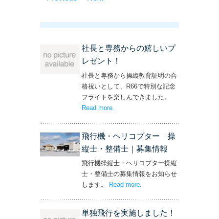
社長と専務からの嬉しいプ
レゼント！
社長と専務から操縦教育証明の合
格祝いとして、R66で特別な記念
フライトを楽しんできました。
Read more
– ‘社長と専務からの嬉しいプレゼン
.
ト！’
飛行機・ヘリコプター 操
縦士・整備士｜募集情報
飛行機操縦士・ヘリコプター操縦
士・整備士の募集情報をお知らせ
します。
Read more
– ‘飛行機・ヘリコプター
.
操縦士・整備士｜募集情報’
単独飛行を実施しました！