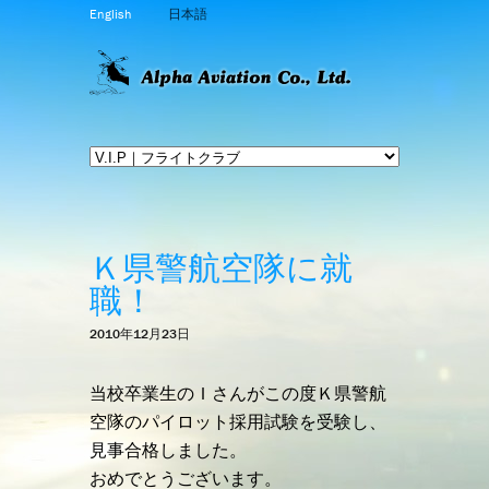
English
日本語
Ｋ県警航空隊に就
職！
2010年12月23日
当校卒業生のＩさんがこの度Ｋ県警航
空隊のパイロット採用試験を受験し、
見事合格しました。
おめでとうございます。