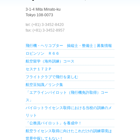
3-1-4 Mita Minato-ku
Tokyo 108-0073
tel: (+81) 3-3452-8420
fax: (+81) 3-3452-8957
飛行機・ヘリコプター 操縦士・整備士｜募集情報
ロビンソン Ｒ６６
航空留学（海外訓練）コース
セスナ１７２Ｐ
フライトクラブで飛行を楽しむ
航空豆知識／リンク集
「エアラインパイロット（飛行機免許取得）コー
ス」
パイロットライセンス取得における当校の訓練のメ
リット
「公務員パイロット」を養成中！
航空ライセンス取得に向けたこれだけの訓練環境は
世界中探してもない！