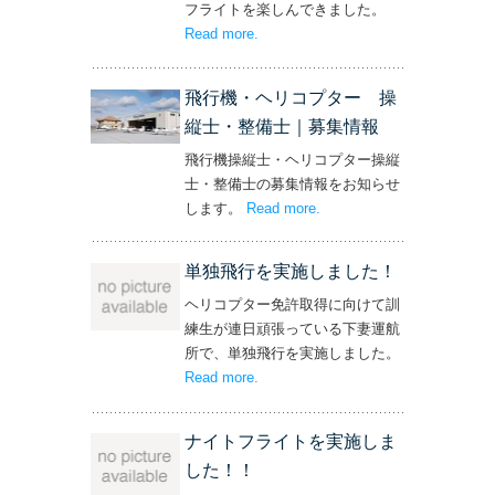
フライトを楽しんできました。
Read more
– ‘社長と専務からの嬉しいプレゼン
.
ト！’
飛行機・ヘリコプター 操
縦士・整備士｜募集情報
飛行機操縦士・ヘリコプター操縦
士・整備士の募集情報をお知らせ
します。
Read more
– ‘飛行機・ヘリコプター
.
操縦士・整備士｜募集情報’
単独飛行を実施しました！
ヘリコプター免許取得に向けて訓
練生が連日頑張っている下妻運航
所で、単独飛行を実施しました。
Read more
– ‘単独飛行を実施しました！’
.
ナイトフライトを実施しま
した！！