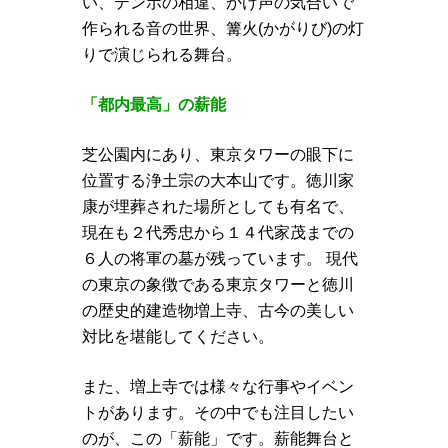
い、テンポの相違、かけ声の気合いで
作られる音の世界、篝火(かがりび)の灯
りで演じられる舞台。
「都内最高」の薪能
芝公園内にあり、東京タワーの眼下に
位置する浄土宗の大本山です。徳川家
康が埋葬された場所としても有名で、
現在も２代秀忠から１４代家茂までの
６人の将軍の墓が残っています。 現代
の東京の象徴である東京タワーと徳川
の歴史的建造物増上寺、古今の美しい
対比を堪能してください。
また、増上寺では様々な行事やイベン
トがあります。その中でも注目したい
のが、この「薪能」です。薪能舞台と