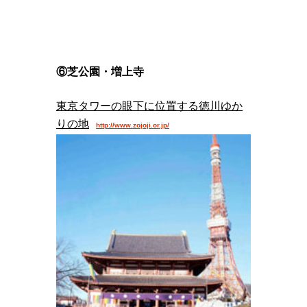
⑥芝公園・増上寺
東京タワーの眼下に位置する徳川ゆか
りの地
http://www.zojoji.or.jp/