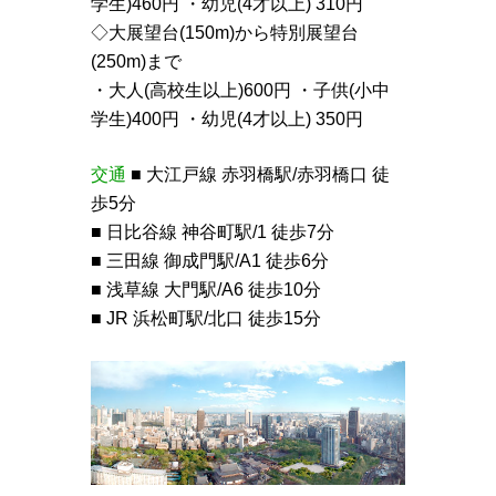
学生)460円 ・幼児(4才以上) 310円
◇大展望台(150m)から特別展望台
(250m)まで
・大人(高校生以上)600円 ・子供(小中
学生)400円 ・幼児(4才以上) 350円
交通
■ 大江戸線 赤羽橋駅/赤羽橋口 徒
歩5分
■ 日比谷線 神谷町駅/1 徒歩7分
■ 三田線 御成門駅/A1 徒歩6分
■ 浅草線 大門駅/A6 徒歩10分
■ JR 浜松町駅/北口 徒歩15分