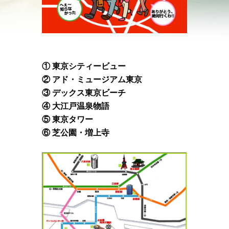
① 東京シティービュー
② アド・ミュージアム東京
③ デックス東京ビーチ
④ 大江戸温泉物語
⑤ 東京タワー
⑥ 芝公園・増上寺