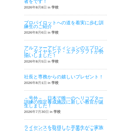
者をです！
2026年8月8日 in
学校
プロパイロットへの道を着実に歩む訓
練生のご紹介
2026年8月6日 in
学校
アルファーアビエィションのエプロン
に、ダイヤモンド・エアクラフトが勢
揃いしました！
2026年8月5日 in
学校
社長と専務からの嬉しいプレゼント！
2026年8月1日 in
学校
－号外－ 日本で唯一のヘリコプター
訓練の指定養成施設に新しい教官が誕
生しました！
2026年7月30日 in
学校
ライセンスを取得した卒業生がご家族