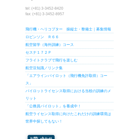
tel: (+81) 3-3452-8420
fax: (+81) 3-3452-8957
飛行機・ヘリコプター 操縦士・整備士｜募集情報
ロビンソン Ｒ６６
航空留学（海外訓練）コース
セスナ１７２Ｐ
フライトクラブで飛行を楽しむ
航空豆知識／リンク集
「エアラインパイロット（飛行機免許取得）コー
ス」
パイロットライセンス取得における当校の訓練のメ
リット
「公務員パイロット」を養成中！
航空ライセンス取得に向けたこれだけの訓練環境は
世界中探してもない！
お問い合わせ