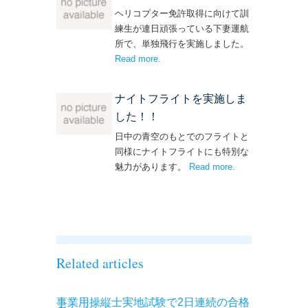
ヘリコプター免許取得に向けて訓
練生が連日頑張っている下妻運航
所で、単独飛行を実施しました。
Read more
– ‘単独飛行を実施しました！’
.
ナイトフライトを実施しま
した！！
日中の青空のもとでのフライトと
同様にナイトフライトにも特別な
魅力があります。
Read more
– ‘ナイトフライト
.
を実施しまし
た！！’
Related articles
事業用操縦士実地試験で2日連続の合格