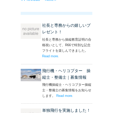
社長と専務からの嬉しいプ
レゼント！
社長と専務から操縦教育証明の合
格祝いとして、R66で特別な記念
フライトを楽しんできました。
Read more
– ‘社長と専務からの嬉しいプレゼン
.
ト！’
飛行機・ヘリコプター 操
縦士・整備士｜募集情報
飛行機操縦士・ヘリコプター操縦
士・整備士の募集情報をお知らせ
します。
Read more
– ‘飛行機・ヘリコプター
.
操縦士・整備士｜募集情報’
単独飛行を実施しました！