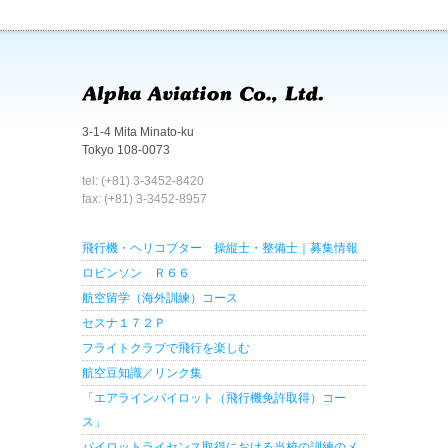
3-1-4 Mita Minato-ku
Tokyo 108-0073
tel: (+81) 3-3452-8420
fax: (+81) 3-3452-8957
飛行機・ヘリコプター 操縦士・整備士｜募集情報
ロビンソン Ｒ６６
航空留学（海外訓練）コース
セスナ１７２Ｐ
フライトクラブで飛行を楽しむ
航空豆知識／リンク集
「エアラインパイロット（飛行機免許取得）コー
ス」
パイロットライセンス取得における当校の訓練のメ