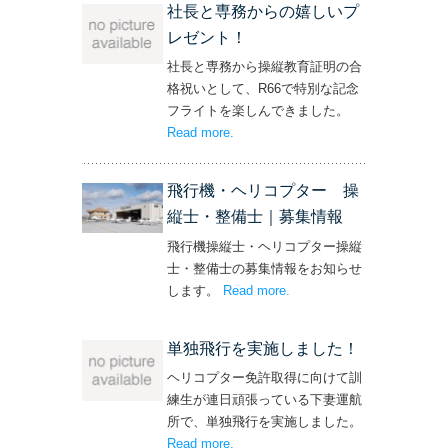
社長と専務からの嬉しいプ
レゼント！
社長と専務から操縦教育証明の合
格祝いとして、R66で特別な記念
フライトを楽しんできました。
Read more
– ‘社長と専務からの嬉しいプレゼン
.
ト！’
飛行機・ヘリコプター 操
縦士・整備士｜募集情報
飛行機操縦士・ヘリコプター操縦
士・整備士の募集情報をお知らせ
します。
Read more
– ‘飛行機・ヘリコプター
.
操縦士・整備士｜募集情報’
単独飛行を実施しました！
ヘリコプター免許取得に向けて訓
練生が連日頑張っている下妻運航
所で、単独飛行を実施しました。
Read more
– ‘単独飛行を実施しました！’
.