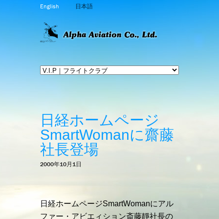
English
日本語
日経ホームページ
SmartWomanに齋藤
社長登場
2000年10月1日
日経ホームページSmartWomanにアル
ファー・アビエィション斎藤靜社長の