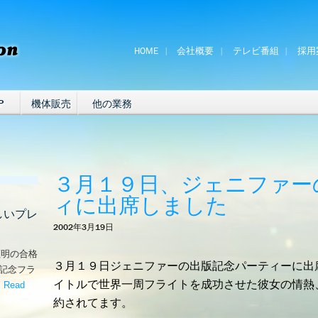
HOME
会社概要
テレビ番組
採用
P
機体販売
他の業務
３月１９日、ジェニファー
ィに出席しました
しいプレ
2002年3月19日
証明の合格
３月１９日ジェニファーの出版記念パーティーに出席し
な記念フラ
イトルで世界一周フライトを成功させた彼女の情熱
。
Read
嬉しいプレゼント！’
約されてます。