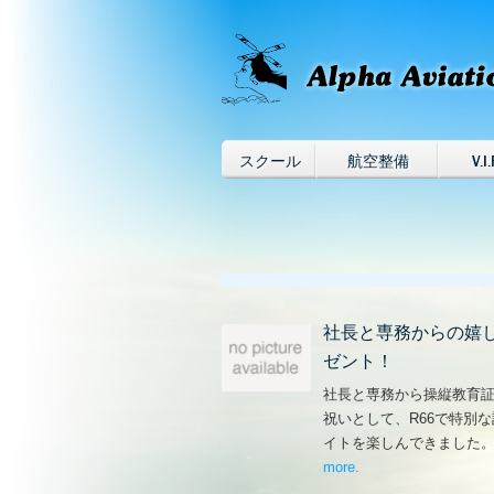
スクール
航空整備
V.I.
社長と専務からの嬉
ゼント！
社長と専務から操縦教育
祝いとして、R66で特別
イトを楽しんできました
more
– ‘社長と専務からの
.