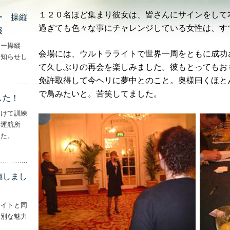
１２０名ほど集まり彼女は、皆さんにサインをして
ー 操縦
過ぎても色々な事にチャレンジしている女性は、す
報
ター操縦
会場には、ウルトラライトで世界一周をともに成功
お知らせし
て久しぶりの再会を楽しみました。彼もとってもお
行機・ヘリコプター 操縦士・整備士｜募集情報’
免許取得して今ヘリに夢中とのこと。奥様曰くほと
で鳥みたいと。苦笑してました。
した！
向けて訓練
妻運航所
した。
実施しました！’
施しまし
ライトと同
特別な魅力
– ‘ナイトフライトを実施しました！！’