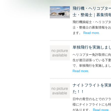
飛行機・ヘリコプタ
士・整備士｜募集情
飛行機操縦士・ヘリコプ
士・整備士の募集情報を
ます。
Read more
– ‘飛
.
単独飛行を実施しま
ヘリコプター免許取得に
生が連日頑張っている下
で、単独飛行を実施しま
Read more
– ‘単独飛行を
.
ナイトフライトを実
た！！
日中の青空のもとでのフ
様にナイトフライトにも
があります。
Read more
.