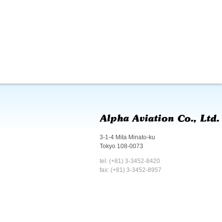
3-1-4 Mita Minato-ku
Tokyo 108-0073
tel: (+81) 3-3452-8420
fax: (+81) 3-3452-8957