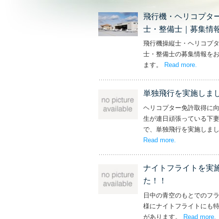
飛行機・ヘリコプタ
士・整備士｜募集情
飛行機操縦士・ヘリコプ
士・整備士の募集情報を
ます。
Read more
– ‘飛
.
単独飛行を実施しま
ヘリコプター免許取得に
生が連日頑張っている下
で、単独飛行を実施しま
Read more
– ‘単独飛行を
.
ナイトフライトを実
た！！
日中の青空のもとでのフ
様にナイトフライトにも
があります。
Read more
.