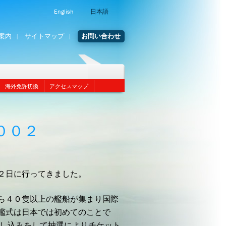
English
日本語
案内
サイトマップ
お問い合わせ
海外免許切換
アクセスマップ
００２
２日に行ってきました。
ら４０隻以上の艦船が集まり国際
艦式は日本では初めてのことで
申し込みをして抽選によりチケット