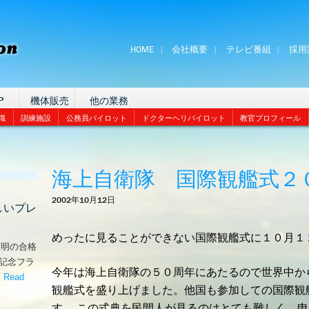
HOME
会社概要
テレビ番組
採用
P
機体販売
他の業務
識
訓練施設
公務員パイロット
ドクターヘリパイロット
教官プロフィール
海上自衛隊 国際観艦式２
2002年10月12日
しいプレ
めったに見ることができない国際観艦式に１０月１
証明の合格
な記念フラ
今年は海上自衛隊の５０周年にあたるので世界中か
。
Read
観艦式を盛り上げました。他国も参加しての国際観
嬉しいプレゼント！’
す。 この式典を民間人が見るのはとても難しく、