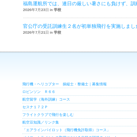
福島運航所では、連日の厳しい暑さにも負けず、訓
2026年7月23日 in
学校
官公庁の受託訓練生２名が初単独飛行を実施しまし
2026年7月21日 in
学校
飛行機・ヘリコプター 操縦士・整備士｜募集情報
ロビンソン Ｒ６６
航空留学（海外訓練）コース
セスナ１７２Ｐ
フライトクラブで飛行を楽しむ
航空豆知識／リンク集
「エアラインパイロット（飛行機免許取得）コース」