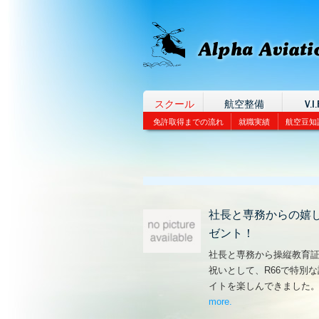
スクール
航空整備
V.I.
免許取得までの流れ
就職実績
航空豆知
社長と専務からの嬉
ゼント！
社長と専務から操縦教育
祝いとして、R66で特別
イトを楽しんできました
more
– ‘社長と専務からの
.