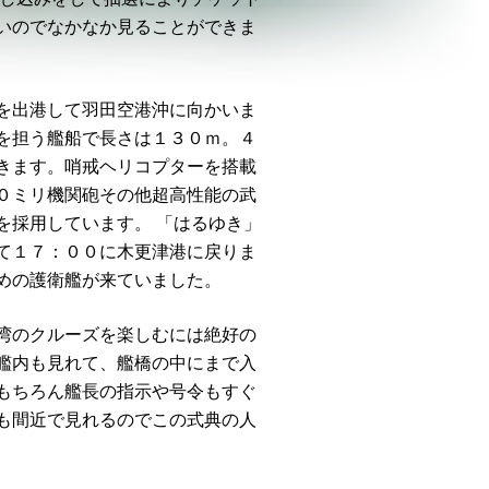
いのでなかなか見ることができま
を出港して羽田空港沖に向かいま
を担う艦船で長さは１３０ｍ。４
きます。哨戒ヘリコプターを搭載
０ミリ機関砲その他超高性能の武
を採用しています。 「はるゆき」
て１７：００に木更津港に戻りま
めの護衛艦が来ていました。
湾のクルーズを楽しむには絶好の
艦内も見れて、艦橋の中にまで入
もちろん艦長の指示や号令もすぐ
も間近で見れるのでこの式典の人