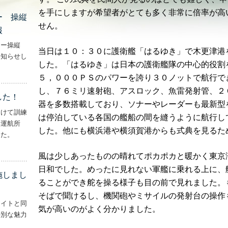
を手にしますが希望者がとても多く非常に倍率が高
ー 操縦
せん。
報
ター操縦
当日は１０：３０に護衛艦「はるゆき」で木更津港
お知らせし
した。「はるゆき」は日本の護衛艦隊の中心的役割
行機・ヘリコプター 操縦士・整備士｜募集情報’
５，０００ＰＳのパワーを誇り３０ノットで航行で
し、７６ミリ速射砲、アスロック、魚雷発射管、２
した！
器を多数搭載しており、ソナーやレーダーも最新型
向けて訓練
は停泊している各国の艦船の間を縫うように航行し
妻運航所
した。他にも横浜港や横須賀港からも式典を見るた
した。
実施しました！’
風は少しあったものの晴れてポカポカと暖かく東京
日和でした。めったに見れない軍艦に乗れる上に、
施しまし
ることができ舵を操る様子も目の前で見れました。
そばで聞けるし、機関砲やミサイルの発射台の操作
ライトと同
気が高いのがよく分かりました。
特別な魅力
– ‘ナイトフライトを実施しました！！’