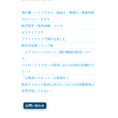
飛行機・ヘリコプター 操縦士・整備士｜募集情報
ロビンソン Ｒ６６
航空留学（海外訓練）コース
セスナ１７２Ｐ
フライトクラブで飛行を楽しむ
航空豆知識／リンク集
「エアラインパイロット（飛行機免許取得）コー
ス」
パイロットライセンス取得における当校の訓練のメ
リット
「公務員パイロット」を養成中！
航空ライセンス取得に向けたこれだけの訓練環境は
世界中探してもない！
お問い合わせ