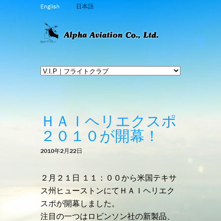
English
日本語
ＨＡＩヘリエクスポ
２０１０が開幕！
2010年2月22日
２月２１日 １１：００から米国テキサ
ス州ヒューストンにてＨＡＩヘリエク
スポが開幕しました。
注目の一つはロビンソン社の新製品、