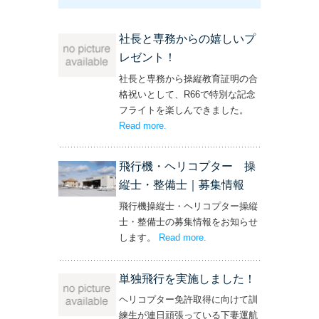
社長と専務からの嬉しいプ
レゼント！
社長と専務から操縦教育証明の合
格祝いとして、R66で特別な記念
フライトを楽しんできました。
Read more
– ‘社長と専務からの嬉しいプレゼン
.
ト！’
飛行機・ヘリコプター 操
縦士・整備士｜募集情報
飛行機操縦士・ヘリコプター操縦
士・整備士の募集情報をお知らせ
します。
Read more
– ‘飛行機・ヘリコプター
.
操縦士・整備士｜募集情報’
単独飛行を実施しました！
ヘリコプター免許取得に向けて訓
練生が連日頑張っている下妻運航