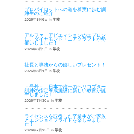
プロパイロットへの道を着実に歩む訓
練生のご紹介
2026年8月6日 in
学校
アルファーアビエィションのエプロン
に、ダイヤモンド・エアクラフトが勢
揃いしました！
2026年8月5日 in
学校
社長と専務からの嬉しいプレゼント！
2026年8月1日 in
学校
－号外－ 日本で唯一のヘリコプター
訓練の指定養成施設に新しい教官が誕
生しました！
2026年7月30日 in
学校
ライセンスを取得した卒業生がご家族
とエンジョイフライトを楽しみまし
た！
2026年7月25日 in
学校