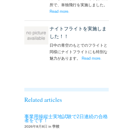
所で、単独飛行を実施しました。
Read more
– ‘単独飛行を実施しました！’
.
ナイトフライトを実施しま
した！！
日中の青空のもとでのフライトと
同様にナイトフライトにも特別な
魅力があります。
Read more
– ‘ナイトフライト
.
を実施しまし
た！！’
Related articles
事業用操縦士実地試験で2日連続の合格
者をです！
2026年8月8日 in
学校