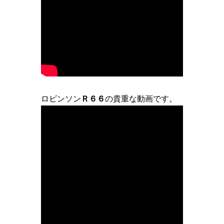
ロビンソン
Ｒ６６
の貴重な動画です。