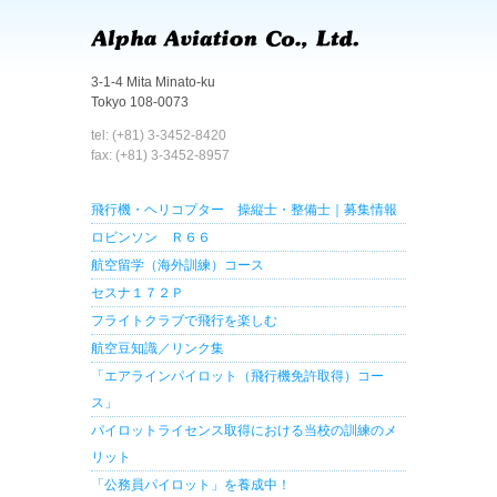
3-1-4 Mita Minato-ku
Tokyo 108-0073
tel: (+81) 3-3452-8420
fax: (+81) 3-3452-8957
飛行機・ヘリコプター 操縦士・整備士｜募集情報
ロビンソン Ｒ６６
航空留学（海外訓練）コース
セスナ１７２Ｐ
フライトクラブで飛行を楽しむ
航空豆知識／リンク集
「エアラインパイロット（飛行機免許取得）コー
ス」
パイロットライセンス取得における当校の訓練のメ
リット
「公務員パイロット」を養成中！