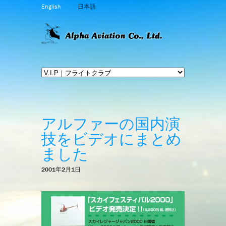
English
日本語
アルファーの国内演
技をビデオにまとめ
ました
2001年2月1日