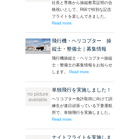
社長と専務から操縦教育証明の合
格祝いとして、R66で特別な記念
フライトを楽しんできました。
Read more
– ‘社長と専務からの嬉しいプレゼン
.
ト！’
飛行機・ヘリコプター 操
縦士・整備士｜募集情報
飛行機操縦士・ヘリコプター操縦
士・整備士の募集情報をお知らせ
します。
Read more
– ‘飛行機・ヘリコプター
.
操縦士・整備士｜募集情報’
単独飛行を実施しました！
ヘリコプター免許取得に向けて訓
練生が連日頑張っている下妻運航
所で、単独飛行を実施しました。
Read more
– ‘単独飛行を実施しました！’
.
ナイトフライトを実施しま