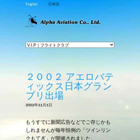
English
日本語
２００２ アエロバテ
ィックス日本グラン
プリ出場
2002年11月1日
もうすでに新聞広告などでご存じかも
しれませんが毎年恒例の「ツインリン
クもてぎ」が開催されました。