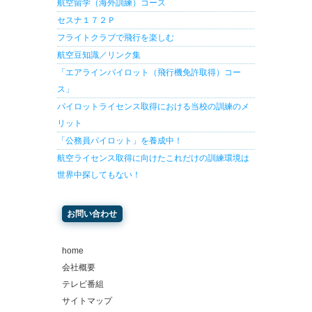
航空留学（海外訓練）コース
セスナ１７２Ｐ
フライトクラブで飛行を楽しむ
航空豆知識／リンク集
「エアラインパイロット（飛行機免許取得）コー
ス」
パイロットライセンス取得における当校の訓練のメ
リット
「公務員パイロット」を養成中！
航空ライセンス取得に向けたこれだけの訓練環境は
世界中探してもない！
お問い合わせ
home
会社概要
テレビ番組
サイトマップ