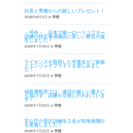
社長と専務からの嬉しいプレゼント！
2026年8月1日 in
学校
－号外－ 日本で唯一のヘリコプター
訓練の指定養成施設に新しい教官が誕
生しました！
2026年7月30日 in
学校
ライセンスを取得した卒業生がご家族
とエンジョイフライトを楽しみまし
た！
2026年7月25日 in
学校
福島運航所では、連日の厳しい暑さに
も負けず、訓練が活発に行われていま
す！
2026年7月23日 in
学校
官公庁の受託訓練生２名が初単独飛行
を実施しました！
2026年7月21日 in
学校