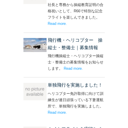
社長と専務から操縦教育証明の合
格祝いとして、R66で特別な記念
フライトを楽しんできました。
Read more
– ‘社長と専務からの嬉しいプレゼン
.
ト！’
飛行機・ヘリコプター 操
縦士・整備士｜募集情報
飛行機操縦士・ヘリコプター操縦
士・整備士の募集情報をお知らせ
します。
Read more
– ‘飛行機・ヘリコプター
.
操縦士・整備士｜募集情報’
単独飛行を実施しました！
ヘリコプター免許取得に向けて訓
練生が連日頑張っている下妻運航
所で、単独飛行を実施しました。
Read more
– ‘単独飛行を実施しました！’
.