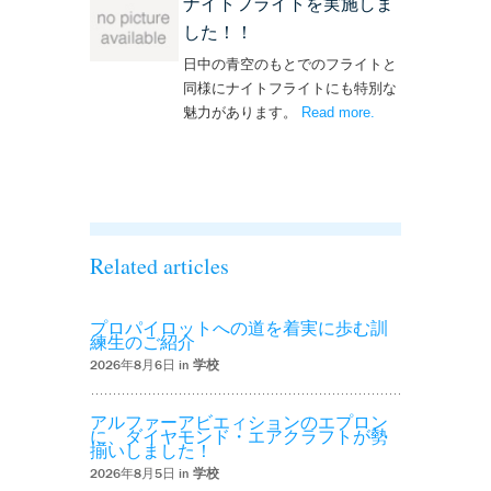
ナイトフライトを実施しま
した！！
日中の青空のもとでのフライトと
同様にナイトフライトにも特別な
魅力があります。
Read more
– ‘ナイトフライト
.
を実施しまし
た！！’
Related articles
プロパイロットへの道を着実に歩む訓
練生のご紹介
2026年8月6日 in
学校
アルファーアビエィションのエプロン
に、ダイヤモンド・エアクラフトが勢
揃いしました！
2026年8月5日 in
学校