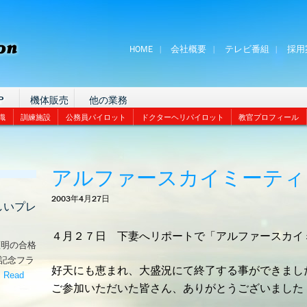
HOME
会社概要
テレビ番組
採用
P
機体販売
他の業務
識
訓練施設
公務員パイロット
ドクターヘリパイロット
教官プロフィール
アルファースカイミーティ
2003年4月27日
しいプレ
４月２７日 下妻へリポートで「アルファースカイ
証明の合格
な記念フラ
好天にも恵まれ、大盛況にて終了する事ができまし
。
Read
ご参加いただいた皆さん、ありがとうございました
嬉しいプレゼント！’