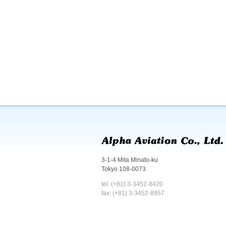
3-1-4 Mita Minato-ku
Tokyo 108-0073
tel: (+81) 3-3452-8420
fax: (+81) 3-3452-8957