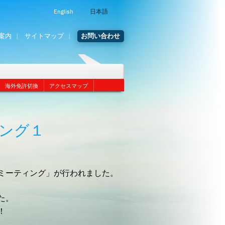
English
日本語
案内
サイトマップ
お問い合わせ
海外免許切換
アクセスマップ
ング１
ミーティング」が行われました。
た。
！