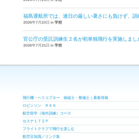
福島運航所では、連日の厳しい暑さにも負けず、訓
2026年7月23日 in
学校
官公庁の受託訓練生２名が初単独飛行を実施しまし
2026年7月21日 in
学校
飛行機・ヘリコプター 操縦士・整備士｜募集情報
ロビンソン Ｒ６６
航空留学（海外訓練）コース
セスナ１７２Ｐ
フライトクラブで飛行を楽しむ
航空豆知識／リンク集