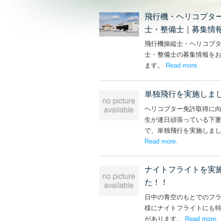
飛行機・ヘリコプタ
士・整備士｜募集情
飛行機操縦士・ヘリコプ
士・整備士の募集情報を
ます。
Read more
– ‘飛
.
単独飛行を実施しま
ヘリコプター免許取得に
生が連日頑張っている下
で、単独飛行を実施しま
Read more
– ‘単独飛行を
.
ナイトフライトを実
た！！
日中の青空のもとでのフ
様にナイトフライトにも
があります。
Read more
.