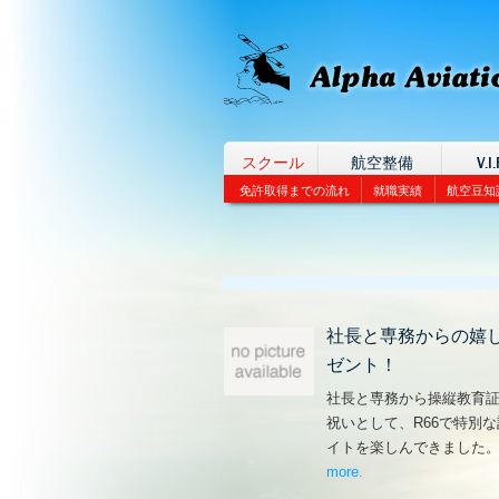
スクール
航空整備
V.I.
免許取得までの流れ
就職実績
航空豆知
社長と専務からの嬉
ゼント！
社長と専務から操縦教育
祝いとして、R66で特別
イトを楽しんできました
more
– ‘社長と専務からの
.