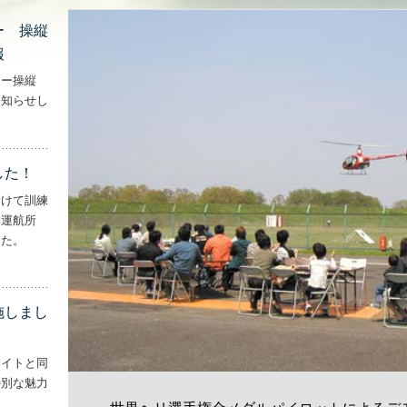
ー 操縦
報
ター操縦
お知らせし
行機・ヘリコプター 操縦士・整備士｜募集情報’
した！
向けて訓練
妻運航所
した。
実施しました！’
施しまし
ライトと同
特別な魅力
– ‘ナイトフライトを実施しました！！’