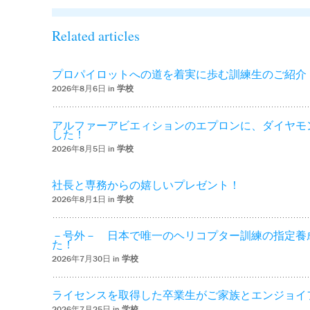
Related articles
プロパイロットへの道を着実に歩む訓練生のご紹介
2026年8月6日 in
学校
アルファーアビエィションのエプロンに、ダイヤモ
した！
2026年8月5日 in
学校
社長と専務からの嬉しいプレゼント！
2026年8月1日 in
学校
－号外－ 日本で唯一のヘリコプター訓練の指定養
た！
2026年7月30日 in
学校
ライセンスを取得した卒業生がご家族とエンジョイ
2026年7月25日 in
学校