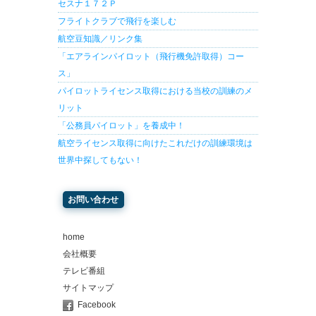
セスナ１７２Ｐ
フライトクラブで飛行を楽しむ
航空豆知識／リンク集
「エアラインパイロット（飛行機免許取得）コー
ス」
パイロットライセンス取得における当校の訓練のメ
リット
「公務員パイロット」を養成中！
航空ライセンス取得に向けたこれだけの訓練環境は
世界中探してもない！
お問い合わせ
home
会社概要
テレビ番組
サイトマップ
Facebook