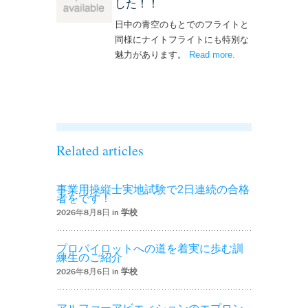
した！！
日中の青空のもとでのフライトと
同様にナイトフライトにも特別な
魅力があります。
Read more
– ‘ナイトフライト
.
を実施しまし
た！！’
Related articles
事業用操縦士実地試験で2日連続の合格
者をです！
2026年8月8日 in
学校
プロパイロットへの道を着実に歩む訓
練生のご紹介
2026年8月6日 in
学校