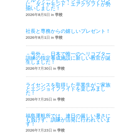
アルファーアビエィションのエプロン
に、ダイヤモンド・エアクラフトが勢
揃いしました！
2026年8月5日 in
学校
社長と専務からの嬉しいプレゼント！
2026年8月1日 in
学校
－号外－ 日本で唯一のヘリコプター
訓練の指定養成施設に新しい教官が誕
生しました！
2026年7月30日 in
学校
ライセンスを取得した卒業生がご家族
とエンジョイフライトを楽しみまし
た！
2026年7月25日 in
学校
福島運航所では、連日の厳しい暑さに
も負けず、訓練が活発に行われていま
す！
2026年7月23日 in
学校