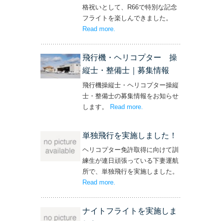
格祝いとして、R66で特別な記念
フライトを楽しんできました。
Read more
– ‘社長と専務からの嬉しいプレゼン
.
ト！’
飛行機・ヘリコプター 操
縦士・整備士｜募集情報
飛行機操縦士・ヘリコプター操縦
士・整備士の募集情報をお知らせ
します。
Read more
– ‘飛行機・ヘリコプター
.
操縦士・整備士｜募集情報’
単独飛行を実施しました！
ヘリコプター免許取得に向けて訓
練生が連日頑張っている下妻運航
所で、単独飛行を実施しました。
Read more
– ‘単独飛行を実施しました！’
.
ナイトフライトを実施しま