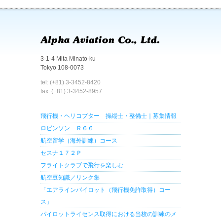
3-1-4 Mita Minato-ku
Tokyo 108-0073
tel: (+81) 3-3452-8420
fax: (+81) 3-3452-8957
飛行機・ヘリコプター 操縦士・整備士｜募集情報
ロビンソン Ｒ６６
航空留学（海外訓練）コース
セスナ１７２Ｐ
フライトクラブで飛行を楽しむ
航空豆知識／リンク集
「エアラインパイロット（飛行機免許取得）コー
ス」
パイロットライセンス取得における当校の訓練のメ