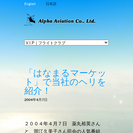
English
日本語
「はなまるマーケッ
ト」で当社のヘリを
紹介！
2004年4月7日
２００４年４月７日 薬丸裕英さん
と、岡江久美子さん司会の人気番組、