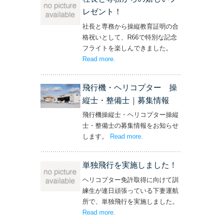
レゼント！
社長と専務から操縦教育証明の合
格祝いとして、R66で特別な記念
フライトを楽しんできました。
Read more
– ‘社長と専務からの嬉しいプレゼン
.
ト！’
飛行機・ヘリコプター 操
縦士・整備士｜募集情報
飛行機操縦士・ヘリコプター操縦
士・整備士の募集情報をお知らせ
します。
Read more
– ‘飛行機・ヘリコプター
.
操縦士・整備士｜募集情報’
単独飛行を実施しました！
ヘリコプター免許取得に向けて訓
練生が連日頑張っている下妻運航
所で、単独飛行を実施しました。
Read more
– ‘単独飛行を実施しました！’
.