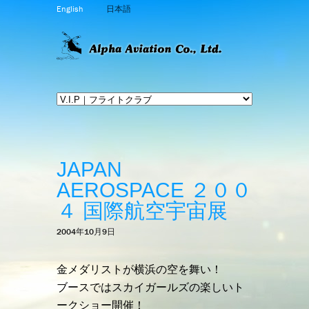
English
日本語
JAPAN
AEROSPACE ２００
４ 国際航空宇宙展
2004年10月9日
金メダリストが横浜の空を舞い！
ブースではスカイガールズの楽しいト
ークショー開催！