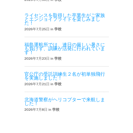
ライセンスを取得した卒業生がご家族
とエンジョイフライトを楽しみまし
た！
2026年7月25日 in
学校
福島運航所では、連日の厳しい暑さに
も負けず、訓練が活発に行われていま
す！
2026年7月23日 in
学校
官公庁の受託訓練生２名が初単独飛行
を実施しました！
2026年7月21日 in
学校
北海道警察がヘリコプターで来航しま
した！
2026年7月8日 in
学校