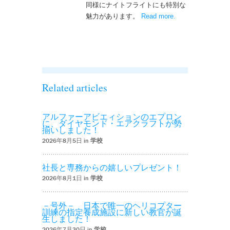
同様にナイトフライトにも特別な
魅力があります。
Read more
– ‘ナイトフライト
.
を実施しまし
た！！’
Related articles
アルファーアビエィションのエプロン
に、ダイヤモンド・エアクラフトが勢
揃いしました！
2026年8月5日 in
学校
社長と専務からの嬉しいプレゼント！
2026年8月1日 in
学校
－号外－ 日本で唯一のヘリコプター
訓練の指定養成施設に新しい教官が誕
生しました！
2026年7月30日 in
学校