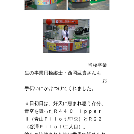
当校卒業
生の事業用操縦士・西岡亜貴さんも
お
手伝いにかけつけてくれました。
６日初日は、好天に恵まれ思う存分、
青空を舞ったＲ４４ Ｃｌｉｐｐｅｒ
Ⅱ（青山Ｐｉｌｏｔ/中央）とＲ２２
（谷澤Ｐｉｌｏｔ/二人目）。