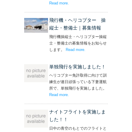
Read more
– ‘社長と専務からの嬉しいプレゼン
.
ト！’
飛行機・ヘリコプター 操
縦士・整備士｜募集情報
飛行機操縦士・ヘリコプター操縦
士・整備士の募集情報をお知らせ
します。
Read more
– ‘飛行機・ヘリコプター
.
操縦士・整備士｜募集情報’
単独飛行を実施しました！
ヘリコプター免許取得に向けて訓
練生が連日頑張っている下妻運航
所で、単独飛行を実施しました。
Read more
– ‘単独飛行を実施しました！’
.
ナイトフライトを実施しま
した！！
日中の青空のもとでのフライトと