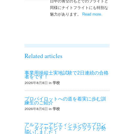
日中の青空のもとでのフライトと
同様にナイトフライトにも特別な
魅力があります。
Read more
– ‘ナイトフライト
.
を実施しまし
た！！’
Related articles
事業用操縦士実地試験で2日連続の合格
者をです！
2026年8月8日 in
学校
プロパイロットへの道を着実に歩む訓
練生のご紹介
2026年8月6日 in
学校
アルファーアビエィションのエプロン
に、ダイヤモンド・エアクラフトが勢
揃いしました！