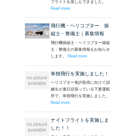
フライトを楽しんできました。
Read more
– ‘社長と専務からの嬉しいプレゼン
.
ト！’
飛行機・ヘリコプター 操
縦士・整備士｜募集情報
飛行機操縦士・ヘリコプター操縦
士・整備士の募集情報をお知らせ
します。
Read more
– ‘飛行機・ヘリコプター
.
操縦士・整備士｜募集情報’
単独飛行を実施しました！
ヘリコプター免許取得に向けて訓
練生が連日頑張っている下妻運航
所で、単独飛行を実施しました。
Read more
– ‘単独飛行を実施しました！’
.
ナイトフライトを実施しま
した！！