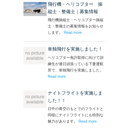
飛行機・ヘリコプター 操
縦士・整備士｜募集情報
飛行機操縦士・ヘリコプター操縦
士・整備士の募集情報をお知らせ
します。
Read more
– ‘飛行機・ヘリコプター
.
操縦士・整備士｜募集情報’
単独飛行を実施しました！
ヘリコプター免許取得に向けて訓
練生が連日頑張っている下妻運航
所で、単独飛行を実施しました。
Read more
– ‘単独飛行を実施しました！’
.
ナイトフライトを実施しま
した！！
日中の青空のもとでのフライトと
同様にナイトフライトにも特別な
魅力があります。
Read more
– ‘ナイトフライト
.
を実施しまし