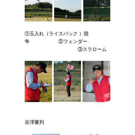
①玉入れ（ライスバック ）競
争 ②フェンダー
③スラローム
谷澤審判