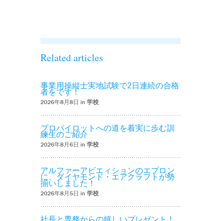
た！！’
Related articles
事業用操縦士実地試験で2日連続の合格
者をです！
2026年8月8日 in
学校
プロパイロットへの道を着実に歩む訓
練生のご紹介
2026年8月6日 in
学校
アルファーアビエィションのエプロン
に、ダイヤモンド・エアクラフトが勢
揃いしました！
2026年8月5日 in
学校
社長と専務からの嬉しいプレゼント！