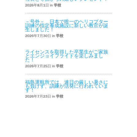
2026年8月1日 in
学校
－号外－ 日本で唯一のヘリコプター
訓練の指定養成施設に新しい教官が誕
生しました！
2026年7月30日 in
学校
ライセンスを取得した卒業生がご家族
とエンジョイフライトを楽しみまし
た！
2026年7月25日 in
学校
福島運航所では、連日の厳しい暑さに
も負けず、訓練が活発に行われていま
す！
2026年7月23日 in
学校