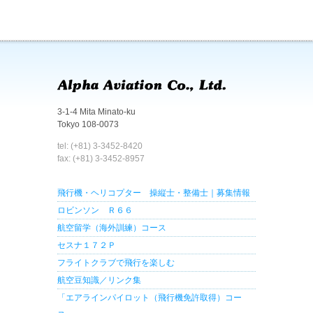
3-1-4 Mita Minato-ku
Tokyo 108-0073
tel: (+81) 3-3452-8420
fax: (+81) 3-3452-8957
飛行機・ヘリコプター 操縦士・整備士｜募集情報
ロビンソン Ｒ６６
航空留学（海外訓練）コース
セスナ１７２Ｐ
フライトクラブで飛行を楽しむ
航空豆知識／リンク集
「エアラインパイロット（飛行機免許取得）コー