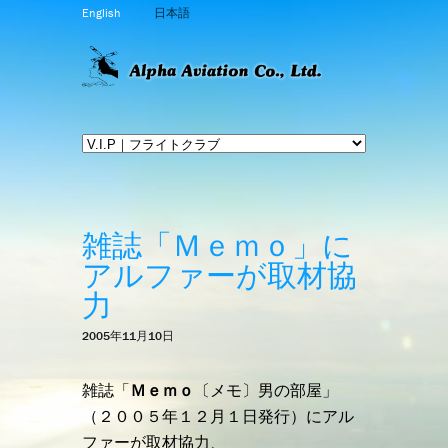
English
日本語
雑誌「Ｍｅｍｏ」に
アルファーが取材協
力
2005年11月10日
雑誌「
Ｍｅｍｏ
〔メモ〕男の部屋」
（２００５年１２月１日発行）にアル
ファーが取材協力、