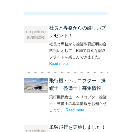
社長と専務からの嬉しいプ
レゼント！
社長と専務から操縦教育証明の合
格祝いとして、R66で特別な記念
フライトを楽しんできました。
Read more
– ‘社長と専務からの嬉しいプレゼン
.
ト！’
飛行機・ヘリコプター 操
縦士・整備士｜募集情報
飛行機操縦士・ヘリコプター操縦
士・整備士の募集情報をお知らせ
します。
Read more
– ‘飛行機・ヘリコプター
.
操縦士・整備士｜募集情報’
単独飛行を実施しました！